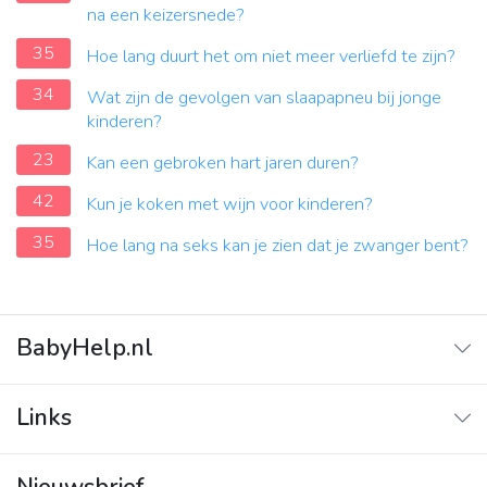
na een keizersnede?
35
Hoe lang duurt het om niet meer verliefd te zijn?
34
Wat zijn de gevolgen van slaapapneu bij jonge
kinderen?
23
Kan een gebroken hart jaren duren?
42
Kun je koken met wijn voor kinderen?
35
Hoe lang na seks kan je zien dat je zwanger bent?
BabyHelp.nl
Home
Links
Vraag & Antwoord
Adverteren