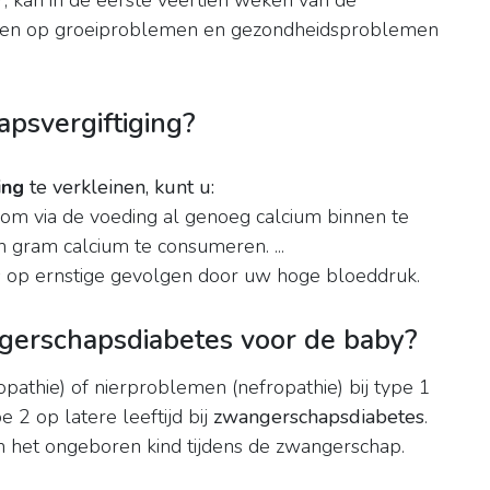
, kan in de eerste veertien weken van de
even op groeiproblemen en gezondheidsproblemen
psvergiftiging?
ing
te verkleinen, kunt u:
s om via de voeding al genoeg calcium binnen te
n gram calcium te consumeren. ...
ans op ernstige gevolgen door uw hoge bloeddruk.
angerschapsdiabetes voor de baby?
athie) of nierproblemen (nefropathie) bij type 1
 2 op latere leeftijd bij
zwangerschapsdiabetes
.
an het ongeboren kind tijdens de zwangerschap.