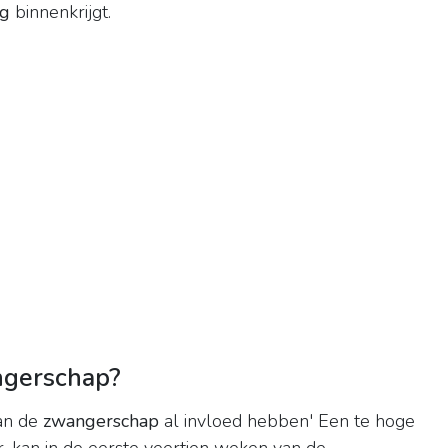
ag
binnenkrijgt.
angerschap?
an de
zwangerschap
al invloed hebben' Een te hoge