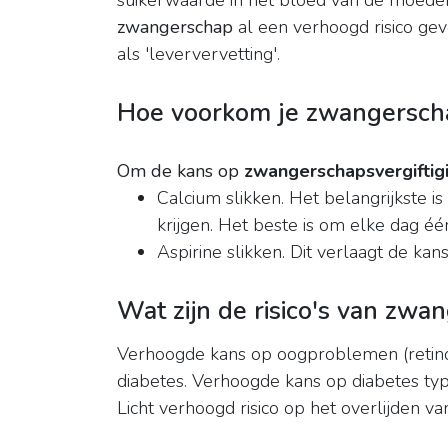
suikerwaarde in het bloed van de moeder
zwangerschap
al een verhoogd risico g
als 'leververvetting'.
Hoe voorkom je zwangerscha
Om de kans op
zwangerschapsvergiftig
Calcium slikken. Het belangrijkste i
krijgen. Het beste is om elke dag éé
Aspirine slikken. Dit verlaagt de k
Wat zijn de risico's van zw
Verhoogde kans op oogproblemen (retinop
diabetes. Verhoogde kans op diabetes type
Licht verhoogd risico op het overlijden v