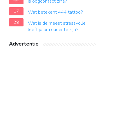
44
Is oogcontact zina?
17
Wat betekent 444 tattoo?
29
Wat is de meest stressvolle
leeftijd om ouder te zijn?
Advertentie