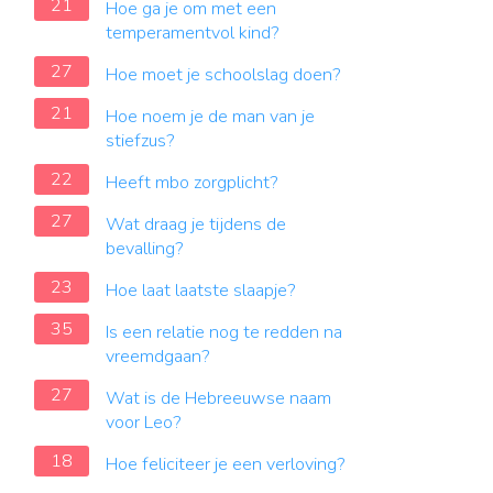
21
Hoe ga je om met een
temperamentvol kind?
27
Hoe moet je schoolslag doen?
21
Hoe noem je de man van je
stiefzus?
22
Heeft mbo zorgplicht?
27
Wat draag je tijdens de
bevalling?
23
Hoe laat laatste slaapje?
35
Is een relatie nog te redden na
vreemdgaan?
27
Wat is de Hebreeuwse naam
voor Leo?
18
Hoe feliciteer je een verloving?