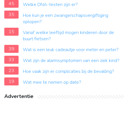
45
Welke DNA-testen zijn er?
35
Hoe kun je een zwangerschapsvergiftiging
oplopen?
15
Vanaf welke leeftijd mogen kinderen door de
buurt fietsen?
39
Wat is een leuk cadeautje voor meter en peter?
33
Wat zijn de alarmsymptomen van een ziek kind?
23
Hoe vaak zijn er complicaties bij de bevalling?
19
Wat mee te nemen op date?
Advertentie