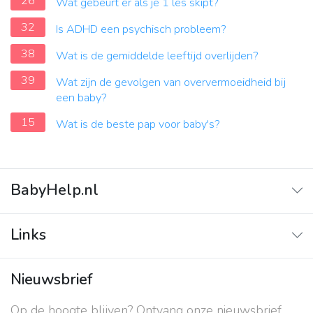
26
Wat gebeurt er als je 1 les skipt?
32
Is ADHD een psychisch probleem?
38
Wat is de gemiddelde leeftijd overlijden?
39
Wat zijn de gevolgen van oververmoeidheid bij
een baby?
15
Wat is de beste pap voor baby's?
BabyHelp.nl
Home
Links
Vraag & Antwoord
Adverteren
Nieuwsbrief
Contact
Op de hoogte blijven? Ontvang onze nieuwsbrief
Over ons