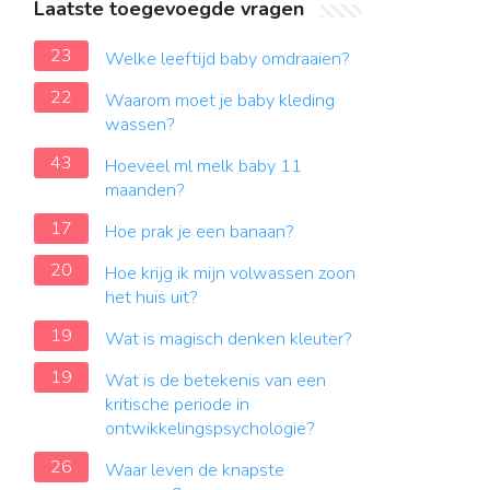
Laatste toegevoegde vragen
23
Welke leeftijd baby omdraaien?
22
Waarom moet je baby kleding
wassen?
43
Hoeveel ml melk baby 11
maanden?
17
Hoe prak je een banaan?
20
Hoe krijg ik mijn volwassen zoon
het huis uit?
19
Wat is magisch denken kleuter?
19
Wat is de betekenis van een
kritische periode in
ontwikkelingspsychologie?
26
Waar leven de knapste