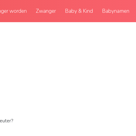
ger worden
Zwanger
Baby & Kind
Babynamen
euter?