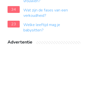
vrouwen?
34
Wat zijn de fases van een
verkoudheid?
23
Welke leeftijd mag je
babysitten?
Advertentie