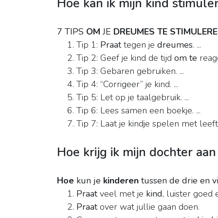
Hoe kan ik mijn kind stimule
7 TIPS
OM
JE
DREUMES TE STIMULER
Tip 1:
Praat
tegen je
dreumes
. ...
Tip 2: Geef je kind de tijd
om te
reage
Tip 3: Gebaren gebruiken. ...
Tip 4: “Corrigeer” je kind. ...
Tip 5: Let op je taalgebruik. ...
Tip 6: Lees samen een boekje. ...
Tip 7: Laat je kindje spelen met leeft
Hoe krijg ik mijn dochter aan
Hoe
kun je
kinderen
tussen de drie en vi
Praat
veel met je
kind
, luister goed
Praat
over wat jullie gaan doen.