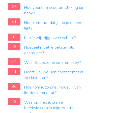
25
Hoe voorkom je oorontsteking bij
baby?
41
Hoe komt het dat je op je ouders
lijkt?
33
Kun je vrij krijgen van school?
43
Hoeveel moet je betalen als
gastouder?
44
Waar Sudocreme smeren baby?
41
Heeft Douwe Bob contact met al
zijn kinderen?
36
Hoe kom ik zo snel mogelijk van
liefdesverdriet af?
43
Waarom heb ik oranje
bleekvlekken in mijn zwarte