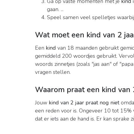
Ga op vaste momenten met je
kind
i
gaan. ...
Speel samen veel spelletjes waarbij
Wat moet een kind van 2 ja
Een
kind
van 18 maanden gebruikt gemid
gemiddeld 200 woordjes gebruikt. Vervo
woords zinnetjes (zoals "jas aan" of "pap
vragen stellen.
Waarom praat een kind van 2
Jouw
kind van 2 jaar praat nog niet
omdat
een reden voor is. Ongeveer 10 tot 15% v
dat er iets aan de hand is. Er kan sprake 