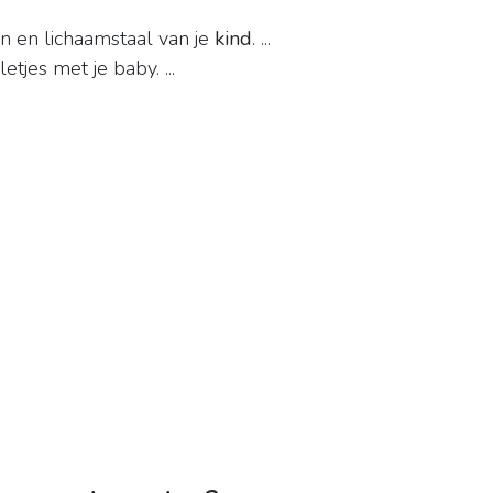
en en lichaamstaal van je
kind
. ...
tjes met je baby. ...