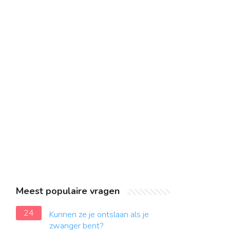
Meest populaire vragen
24
Kunnen ze je ontslaan als je
zwanger bent?