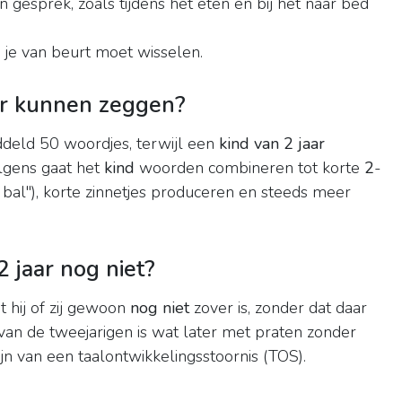
n gesprek, zoals tijdens het eten en bij het naar bed
 je van beurt moet wisselen.
ar kunnen zeggen?
deld 50 woordjes, terwijl een
kind van 2 jaar
lgens gaat het
kind
woorden combineren tot korte
2
-
a bal"), korte zinnetjes produceren en steeds meer
 jaar nog niet?
 hij of zij gewoon
nog niet
zover is, zonder dat daar
an de tweejarigen is wat later met praten zonder
zijn van een taalontwikkelingsstoornis (TOS).