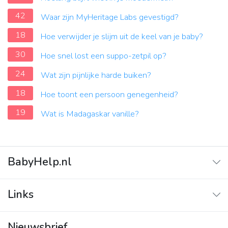
42
Waar zijn MyHeritage Labs gevestigd?
18
Hoe verwijder je slijm uit de keel van je baby?
30
Hoe snel lost een suppo-zetpil op?
24
Wat zijn pijnlijke harde buiken?
18
Hoe toont een persoon genegenheid?
19
Wat is Madagaskar vanille?
BabyHelp.nl
Home
Links
Vraag & Antwoord
Adverteren
Nieuwsbrief