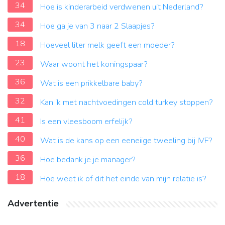
34
Hoe is kinderarbeid verdwenen uit Nederland?
34
Hoe ga je van 3 naar 2 Slaapjes?
18
Hoeveel liter melk geeft een moeder?
23
Waar woont het koningspaar?
36
Wat is een prikkelbare baby?
32
Kan ik met nachtvoedingen cold turkey stoppen?
41
Is een vleesboom erfelijk?
40
Wat is de kans op een eeneiige tweeling bij IVF?
36
Hoe bedank je je manager?
18
Hoe weet ik of dit het einde van mijn relatie is?
Advertentie