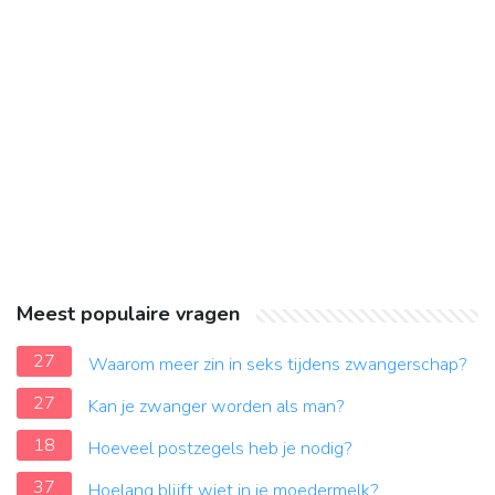
Meest populaire vragen
27
Waarom meer zin in seks tijdens zwangerschap?
27
Kan je zwanger worden als man?
18
Hoeveel postzegels heb je nodig?
37
Hoelang blijft wiet in je moedermelk?