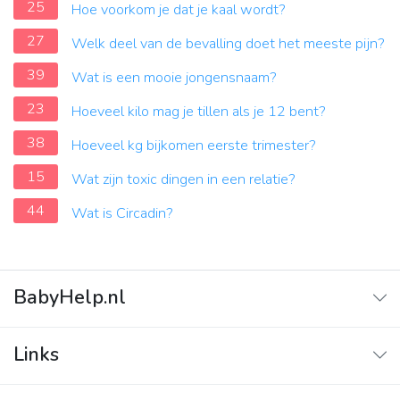
25
Hoe voorkom je dat je kaal wordt?
27
Welk deel van de bevalling doet het meeste pijn?
39
Wat is een mooie jongensnaam?
23
Hoeveel kilo mag je tillen als je 12 bent?
38
Hoeveel kg bijkomen eerste trimester?
15
Wat zijn toxic dingen in een relatie?
44
Wat is Circadin?
BabyHelp.nl
Home
Links
Vraag & Antwoord
Adverteren