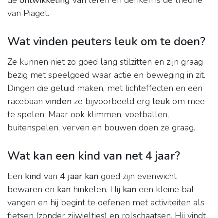
de
ontwikkeling
van leren en denken is de theorie
van Piaget.
Wat vinden peuters leuk om te doen?
Ze kunnen niet zo goed lang stilzitten en zijn graag
bezig met speelgoed waar actie en beweging in zit.
Dingen die geluid maken, met lichteffecten en een
racebaan
vinden
ze bijvoorbeeld erg
leuk
om mee
te spelen. Maar ook klimmen, voetballen,
buitenspelen, verven en bouwen doen ze graag.
Wat kan een kind van net 4 jaar?
Een
kind
van
4 jaar kan
goed zijn evenwicht
bewaren en
kan
hinkelen. Hij
kan
een kleine bal
vangen en hij begint te oefenen met activiteiten als
fietsen (zonder zijwieltjes) en rolschaatsen. Hij vindt