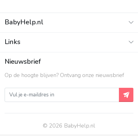
BabyHelp.nl
Home
Links
Vraag & Antwoord
Adverteren
Nieuwsbrief
Contact
Op de hoogte blijven? Ontvang onze nieuwsbrief
Over ons
Privacy beleid
© 2026 BabyHelp.nl