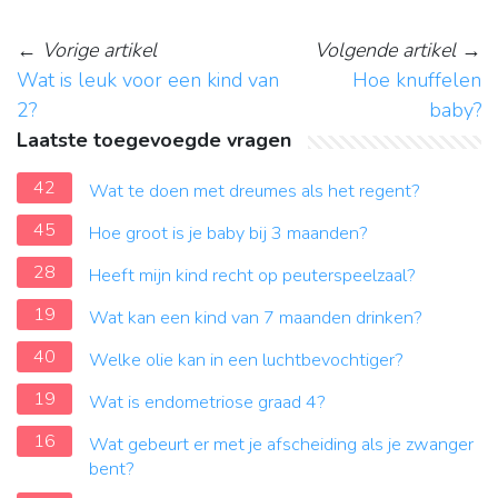
←
Vorige artikel
Volgende artikel
→
Wat is leuk voor een kind van
Hoe knuffelen
2?
baby?
Laatste toegevoegde vragen
42
Wat te doen met dreumes als het regent?
45
Hoe groot is je baby bij 3 maanden?
28
Heeft mijn kind recht op peuterspeelzaal?
19
Wat kan een kind van 7 maanden drinken?
40
Welke olie kan in een luchtbevochtiger?
19
Wat is endometriose graad 4?
16
Wat gebeurt er met je afscheiding als je zwanger
bent?