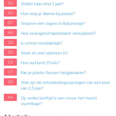
30
Welke kaas kind 1 jaar?
43
Hoe stop je diarree bij peuter?
37
Waarom niet slapen in Babynestje?
44
Hoe zwangerschapsmasker verwijderen?
26
Is school noodzakelijk?
30
Waar zit veel selenium in?
23
Hoe oud kind 25 kilo?
17
Kan je plastic flessen hergebruiken?
26
Wat zijn de ontwikkelingssprongen van een kind
van 2,5 jaar?
44
Op welke leeftijd is een vrouw het meest
vruchtbaar?