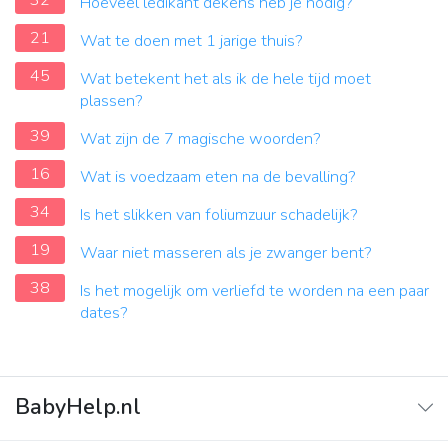
32
Hoeveel ledikant dekens heb je nodig?
21
Wat te doen met 1 jarige thuis?
45
Wat betekent het als ik de hele tijd moet
plassen?
39
Wat zijn de 7 magische woorden?
16
Wat is voedzaam eten na de bevalling?
34
Is het slikken van foliumzuur schadelijk?
19
Waar niet masseren als je zwanger bent?
38
Is het mogelijk om verliefd te worden na een paar
dates?
BabyHelp.nl
Home