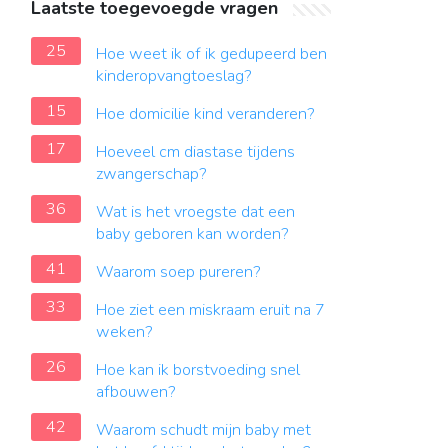
Laatste toegevoegde vragen
25
Hoe weet ik of ik gedupeerd ben
kinderopvangtoeslag?
15
Hoe domicilie kind veranderen?
17
Hoeveel cm diastase tijdens
zwangerschap?
36
Wat is het vroegste dat een
baby geboren kan worden?
41
Waarom soep pureren?
33
Hoe ziet een miskraam eruit na 7
weken?
26
Hoe kan ik borstvoeding snel
afbouwen?
42
Waarom schudt mijn baby met