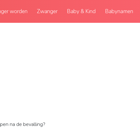
ger worden
Zwanger
Baby & Kind
Babynamen
pen na de bevalling?