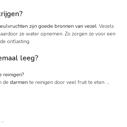
rijgen?
 peulvruchten zijn goede bronnen van vezel
. Vezels
waardoor ze water opnemen. Zo zorgen ze voor een
e ontlasting.
lemaal leeg?
e reinigen?
om de
darmen
te reinigen door veel fruit te eten. ...
..