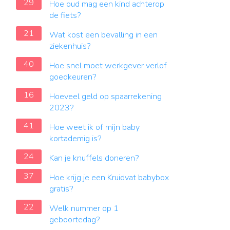
29
Hoe oud mag een kind achterop
de fiets?
21
Wat kost een bevalling in een
ziekenhuis?
40
Hoe snel moet werkgever verlof
goedkeuren?
16
Hoeveel geld op spaarrekening
2023?
41
Hoe weet ik of mijn baby
kortademig is?
24
Kan je knuffels doneren?
37
Hoe krijg je een Kruidvat babybox
gratis?
22
Welk nummer op 1
geboortedag?