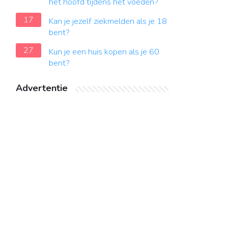
het hoofd tijdens het voeden?
17
Kan je jezelf ziekmelden als je 18
bent?
27
Kun je een huis kopen als je 60
bent?
Advertentie