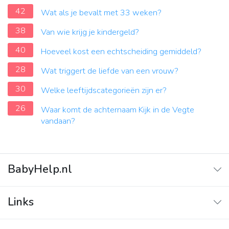
42
Wat als je bevalt met 33 weken?
38
Van wie krijg je kindergeld?
40
Hoeveel kost een echtscheiding gemiddeld?
28
Wat triggert de liefde van een vrouw?
30
Welke leeftijdscategorieën zijn er?
26
Waar komt de achternaam Kijk in de Vegte
vandaan?
BabyHelp.nl
Home
Links
Vraag & Antwoord
Adverteren