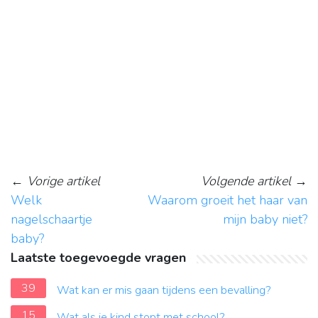
←
Vorige artikel
Volgende artikel
→
Welk
Waarom groeit het haar van
nagelschaartje
mijn baby niet?
baby?
Laatste toegevoegde vragen
39
Wat kan er mis gaan tijdens een bevalling?
15
Wat als je kind stopt met school?