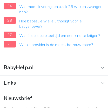
34
Wat moet ik vermijden als ik 25 weken zwanger
ben?
29
Hoe bepaal je wie je uitnodigt voor je
babyshower?
37
Wat is de ideale leeftijd om een kind te krijgen?
21
Welke provider is de meest betrouwebare?
BabyHelp.nl
Home
Links
Vraag & Antwoord
Adverteren
Nieuwsbrief
Contact