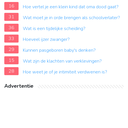
16
Hoe vertel je een klein kind dat oma dood gaat?
31
Wat moet je in orde brengen als schoolverlater?
36
Wat is een tijdelijke scheiding?
33
Hoeveel ijzer zwanger?
29
Kunnen pasgeboren baby's denken?
15
Wat zijn de klachten van verklevingen?
28
Hoe weet je of je intimiteit verdwenen is?
Advertentie