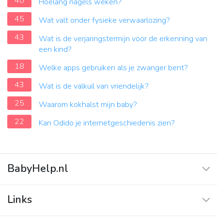
40
Hoelang nagels weken?
45
Wat valt onder fysieke verwaarlozing?
43
Wat is de verjaringstermijn voor de erkenning van
een kind?
18
Welke apps gebruiken als je zwanger bent?
43
Wat is de valkuil van vriendelijk?
25
Waarom kokhalst mijn baby?
22
Kan Odido je internetgeschiedenis zien?
BabyHelp.nl
Home
Links
Vraag & Antwoord