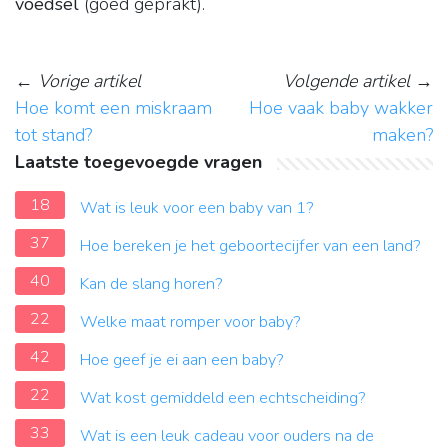
voedsel
(goed geprakt).
←
Vorige artikel
Volgende artikel
→
Hoe komt een miskraam
Hoe vaak baby wakker
tot stand?
maken?
Laatste toegevoegde vragen
18
Wat is leuk voor een baby van 1?
37
Hoe bereken je het geboortecijfer van een land?
40
Kan de slang horen?
22
Welke maat romper voor baby?
42
Hoe geef je ei aan een baby?
22
Wat kost gemiddeld een echtscheiding?
33
Wat is een leuk cadeau voor ouders na de