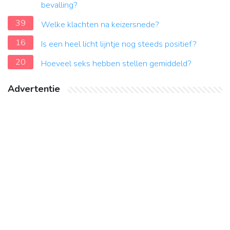
bevalling?
39
Welke klachten na keizersnede?
16
Is een heel licht lijntje nog steeds positief?
20
Hoeveel seks hebben stellen gemiddeld?
Advertentie