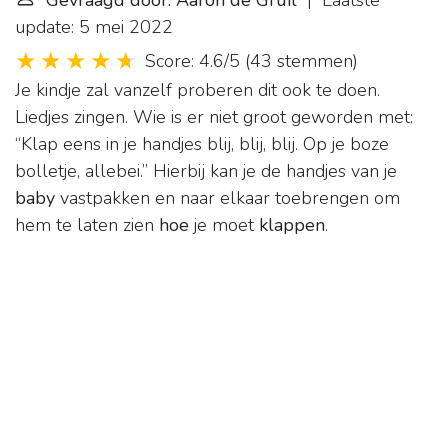
Gevraagd door: Aaron de Gruil
| Laatste
update: 5 mei 2022
Score: 4.6/5
(
43 stemmen
)
Je kindje zal vanzelf proberen dit ook te doen.
Liedjes zingen. Wie is er niet groot geworden met:
“Klap eens in je handjes blij, blij, blij. Op je boze
bolletje, allebei.” Hierbij kan je de handjes van je
baby
vastpakken en naar elkaar toebrengen om
hem te laten zien
hoe
je moet
klappen
.