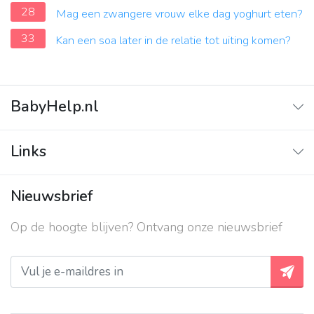
28
Mag een zwangere vrouw elke dag yoghurt eten?
33
Kan een soa later in de relatie tot uiting komen?
BabyHelp.nl
Home
Links
Vraag & Antwoord
Adverteren
Nieuwsbrief
Contact
Op de hoogte blijven? Ontvang onze nieuwsbrief
Over ons
Privacy beleid