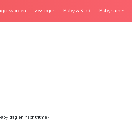
ger worden
Zwanger
Baby & Kind
Babynamen
baby dag en nachtritme?