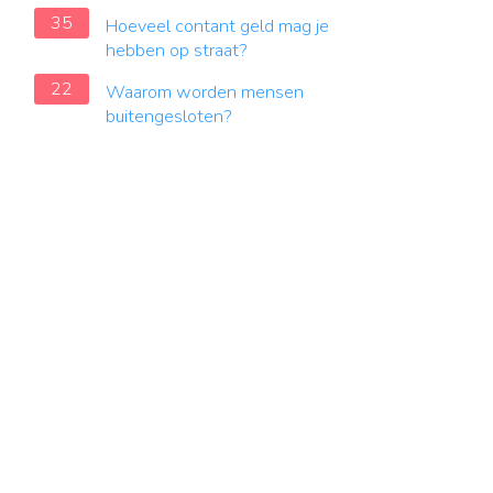
35
Hoeveel contant geld mag je
hebben op straat?
22
Waarom worden mensen
buitengesloten?