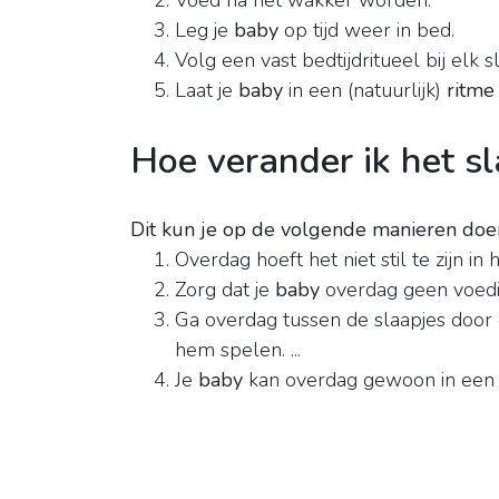
Voed na het wakker worden.
Leg je
baby
op tijd weer in bed.
Volg een vast bedtijdritueel bij elk s
Laat je
baby
in een (natuurlijk)
ritme
Hoe verander ik het s
Dit kun je op de volgende manieren doe
Overdag hoeft het niet stil te zijn in hui
Zorg dat je
baby
overdag geen voeding
Ga overdag tussen de slaapjes door
hem spelen. ...
Je
baby
kan overdag gewoon in een 