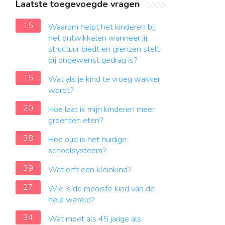
Laatste toegevoegde vragen
15
Waarom helpt het kinderen bij
het ontwikkelen wanneer jij
structuur biedt en grenzen stelt
bij ongewenst gedrag is?
15
Wat als je kind te vroeg wakker
wordt?
20
Hoe laat ik mijn kinderen meer
groenten eten?
38
Hoe oud is het huidige
schoolsysteem?
39
Wat erft een kleinkind?
27
Wie is de mooiste kind van de
hele wereld?
34
Wat moet als 45 jarige als