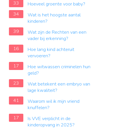
33
Hoeveel groente voor baby?
34
Wat is het hoogste aantal
kinderen?
39
Wat zijn de Rechten van een
vader bij erkenning?
16
Hoe lang kind achteruit
vervoeren?
17
Hoe witwassen criminelen hun
geld?
23
Wat betekent een embryo van
lage kwaliteit?
41
Waarom wil ik mijn vriend
knuffelen?
17
Is VVE verplicht in de
kinderopvang in 2025?