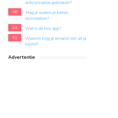
anticonceptie gebruiken?
38
Mag je ouders je kamer
doorzoeken?
24
Wat is de hoy app?
42
Waarom krijg je iemand niet uit je
hoofd?
Advertentie