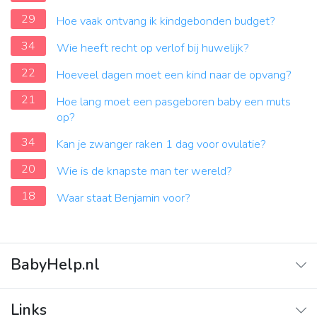
29
Hoe vaak ontvang ik kindgebonden budget?
34
Wie heeft recht op verlof bij huwelijk?
22
Hoeveel dagen moet een kind naar de opvang?
21
Hoe lang moet een pasgeboren baby een muts
op?
34
Kan je zwanger raken 1 dag voor ovulatie?
20
Wie is de knapste man ter wereld?
18
Waar staat Benjamin voor?
BabyHelp.nl
Home
Links
Vraag & Antwoord