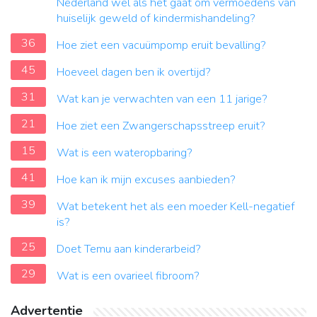
Nederland wel als het gaat om vermoedens van
huiselijk geweld of kindermishandeling?
36
Hoe ziet een vacuümpomp eruit bevalling?
45
Hoeveel dagen ben ik overtijd?
31
Wat kan je verwachten van een 11 jarige?
21
Hoe ziet een Zwangerschapsstreep eruit?
15
Wat is een wateropbaring?
41
Hoe kan ik mijn excuses aanbieden?
39
Wat betekent het als een moeder Kell-negatief
is?
25
Doet Temu aan kinderarbeid?
29
Wat is een ovarieel fibroom?
Advertentie