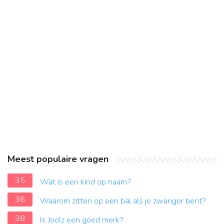
Meest populaire vragen
35
Wat is een kind op naam?
36
Waarom zitten op een bal als je zwanger bent?
38
Is Joolz een goed merk?