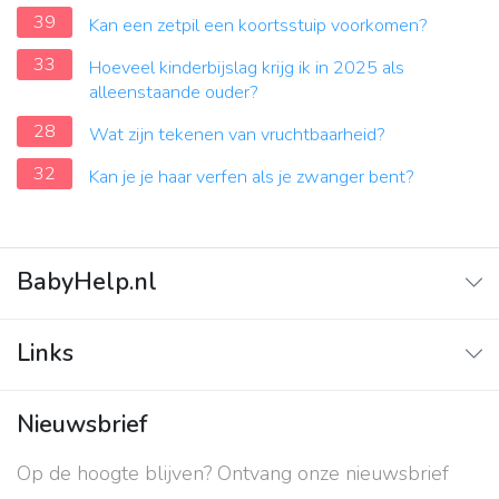
39
Kan een zetpil een koortsstuip voorkomen?
33
Hoeveel kinderbijslag krijg ik in 2025 als
alleenstaande ouder?
28
Wat zijn tekenen van vruchtbaarheid?
32
Kan je je haar verfen als je zwanger bent?
BabyHelp.nl
Home
Links
Vraag & Antwoord
Adverteren
Nieuwsbrief
Contact
Op de hoogte blijven? Ontvang onze nieuwsbrief
Over ons