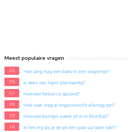
Meest populaire vragen
29
Hoe lang mag een baby in een wippertje?
29
Is alles van Alpro plantaardig?
27
Hoeveel fietsen is gezond?
36
Hoe vaak mag je ongeoorloofd afwezig zijn?
19
Hoeveel klontjes suiker zit er in Red Bull?
18
Is het erg als je de pil een paar uur later slikt?