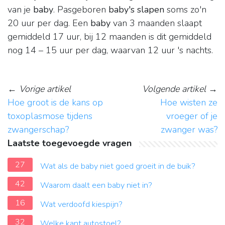
van je
baby
. Pasgeboren
baby's slapen
soms zo'n
20 uur per dag. Een
baby
van 3 maanden slaapt
gemiddeld 17 uur, bij 12 maanden is dit gemiddeld
nog 14 – 15 uur per dag, waarvan 12 uur 's nachts.
←
Vorige artikel
Volgende artikel
→
Hoe groot is de kans op
Hoe wisten ze
toxoplasmose tijdens
vroeger of je
zwangerschap?
zwanger was?
Laatste toegevoegde vragen
27
Wat als de baby niet goed groeit in de buik?
42
Waarom daalt een baby niet in?
16
Wat verdoofd kiespijn?
32
Welke kant autostoel?