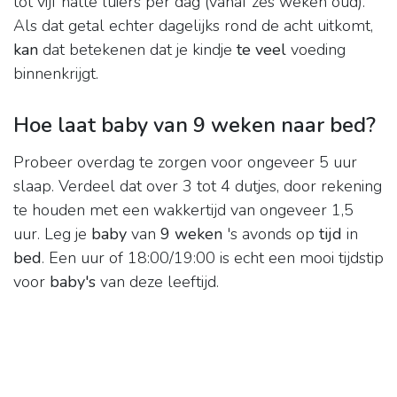
tot vijf natte luiers per dag (vanaf zes weken oud).
Als dat getal echter dagelijks rond de acht uitkomt,
kan
dat betekenen dat je kindje
te veel
voeding
binnenkrijgt.
Hoe laat baby van 9 weken naar bed?
Probeer overdag te zorgen voor ongeveer 5 uur
slaap. Verdeel dat over 3 tot 4 dutjes, door rekening
te houden met een wakkertijd van ongeveer 1,5
uur. Leg je
baby
van
9 weken
's avonds op
tijd
in
bed
. Een uur of 18:00/19:00 is echt een mooi tijdstip
voor
baby's
van deze leeftijd.