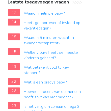
Laatste toegevoegde vragen
27
Waarom helmpje baby?
34
Heeft geboorteverlof invloed op
vakantiedagen?
18
Waarom 5 minuten wachten
zwangerschapstest?
45
Welke vrouw heeft de meeste
kinderen gebaard?
43
Wat betekent cold turkey
stoppen?
32
Wat is een bradys baby?
26
Hoeveel procent van de mensen
heeft spijt van vreemdgaan?
23
Is het veilig om zomaar omega 3