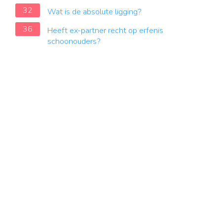
32
Wat is de absolute ligging?
36
Heeft ex-partner recht op erfenis
schoonouders?