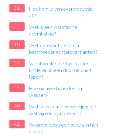
32
Hoe kom je van overproductie
af?
32
Wat is een Atactische
ademhaling?
19
Wat betekent het als mijn
baarmoeder achterover kantelt?
37
Vanaf welke leeftijd kunnen
kinderen alleen door de buurt
lopen?
43
Hoe nieuwe babykleding
wassen?
40
Wat is extreme eisprongpijn en
wat zijn de symptomen?
42
Waarom bewegen baby's in hun
slaap?