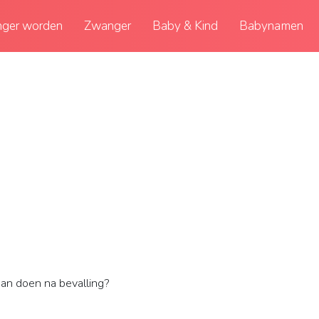
ger worden
Zwanger
Baby & Kind
Babynamen
aan doen na bevalling?