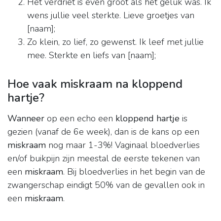
Het verdriet is even groot als het geluk was. Ik
wens jullie veel sterkte. Lieve groetjes van
[naam];
Zo klein, zo lief, zo gewenst. Ik leef met jullie
mee. Sterkte en liefs van [naam];
Hoe vaak miskraam na kloppend
hartje?
Wanneer
op een echo een
kloppend hartje
is
gezien (vanaf de 6e week), dan is de kans op een
miskraam
nog maar 1-3%! Vaginaal bloedverlies
en/of buikpijn zijn meestal de eerste tekenen van
een
miskraam
. Bij bloedverlies in het begin van de
zwangerschap eindigt 50% van de gevallen ook in
een
miskraam
.