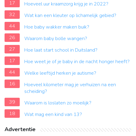
17
Hoeveel uur kraamzorg krijg je in 2022?
32
Wat kan een kleuter op lichamelijk gebied?
44
Hoe baby wakker maken buik?
26
Waarom baby bolle wangen?
27
Hoe laat start school in Duitsland?
17
Hoe weet je of je baby in de nacht honger heeft?
44
Welke leeftijd herken je autisme?
16
Hoeveel kilometer mag je verhuizen na een
scheiding?
39
Waarom is loslaten zo moeilijk?
18
Wat mag een kind van 13?
Advertentie