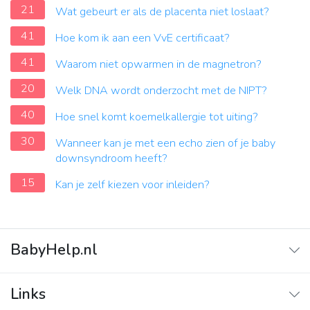
21
Wat gebeurt er als de placenta niet loslaat?
41
Hoe kom ik aan een VvE certificaat?
41
Waarom niet opwarmen in de magnetron?
20
Welk DNA wordt onderzocht met de NIPT?
40
Hoe snel komt koemelkallergie tot uiting?
30
Wanneer kan je met een echo zien of je baby
downsyndroom heeft?
15
Kan je zelf kiezen voor inleiden?
BabyHelp.nl
Home
Links
Vraag & Antwoord