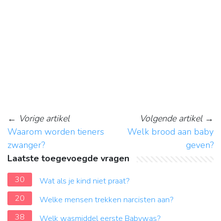
←
Vorige artikel
Volgende artikel
→
Waarom worden tieners
Welk brood aan baby
zwanger?
geven?
Laatste toegevoegde vragen
30
Wat als je kind niet praat?
20
Welke mensen trekken narcisten aan?
38
Welk wasmiddel eerste Babywas?