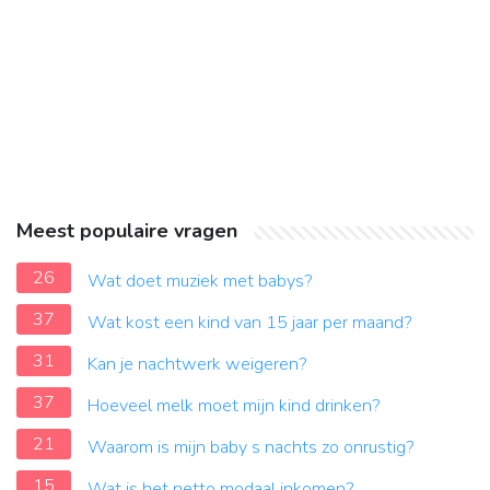
Meest populaire vragen
26
Wat doet muziek met babys?
37
Wat kost een kind van 15 jaar per maand?
31
Kan je nachtwerk weigeren?
37
Hoeveel melk moet mijn kind drinken?
21
Waarom is mijn baby s nachts zo onrustig?
15
Wat is het netto modaal inkomen?