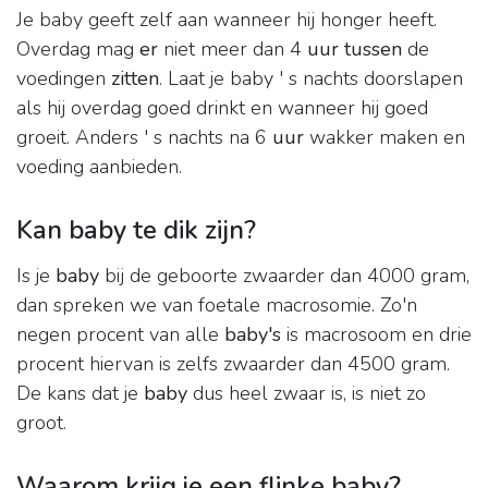
Je baby geeft zelf aan wanneer hij honger heeft.
Overdag mag
er
niet meer dan 4
uur tussen
de
voedingen
zitten
. Laat je baby ' s nachts doorslapen
als hij overdag goed drinkt en wanneer hij goed
groeit. Anders ' s nachts na 6
uur
wakker maken en
voeding aanbieden.
Kan baby te dik zijn?
Is je
baby
bij de geboorte zwaarder dan 4000 gram,
dan spreken we van foetale macrosomie. Zo'n
negen procent van alle
baby's
is macrosoom en drie
procent hiervan is zelfs zwaarder dan 4500 gram.
De kans dat je
baby
dus heel zwaar is, is niet zo
groot.
Waarom krijg je een flinke baby?