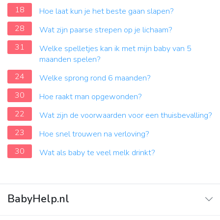
18
Hoe laat kun je het beste gaan slapen?
28
Wat zijn paarse strepen op je lichaam?
31
Welke spelletjes kan ik met mijn baby van 5
maanden spelen?
24
Welke sprong rond 6 maanden?
30
Hoe raakt man opgewonden?
22
Wat zijn de voorwaarden voor een thuisbevalling?
23
Hoe snel trouwen na verloving?
30
Wat als baby te veel melk drinkt?
BabyHelp.nl
Home