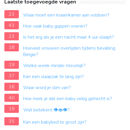
Laatste toegevoegde vragen
23
Waar moet een kraamkamer aan voldoen?
43
Hoe vaak baby guppen voeren?
23
Is het erg als je een nacht maar 4 uur slaapt?
18
Hoeveel vrouwen overlijden tijdens bevalling
Belgie?
19
Welke week minder misselijk?
37
Kan een slaapzak te lang zijn?
16
Waar word je slim van?
40
Hoe merk je dat een baby veilig gehecht is?
19
Wat betekent 👁👄👁?
35
Kan een babybed te groot zijn?