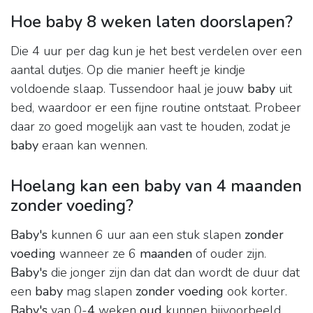
Hoe baby 8 weken laten doorslapen?
Die 4 uur per dag kun je het best verdelen over een
aantal dutjes. Op die manier heeft je kindje
voldoende slaap. Tussendoor haal je jouw
baby
uit
bed, waardoor er een fijne routine ontstaat. Probeer
daar zo goed mogelijk aan vast te houden, zodat je
baby
eraan kan wennen.
Hoelang kan een baby van 4 maanden
zonder voeding?
Baby's
kunnen 6 uur aan een stuk slapen
zonder
voeding
wanneer ze 6
maanden
of ouder zijn.
Baby's
die jonger zijn dan dat dan wordt de duur dat
een
baby
mag slapen
zonder voeding
ook korter.
Baby's
van 0-
4
weken
oud
kunnen bijvoorbeeld