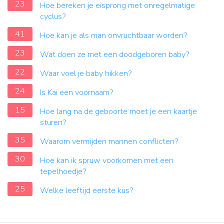
23
Hoe bereken je eisprong met onregelmatige
cyclus?
41
Hoe kan je als man onvruchtbaar worden?
23
Wat doen ze met een doodgeboren baby?
22
Waar voel je baby hikken?
24
Is Kai een voornaam?
15
Hoe lang na de geboorte moet je een kaartje
sturen?
35
Waarom vermijden mannen conflicten?
30
Hoe kan ik spruw voorkomen met een
tepelhoedje?
25
Welke leeftijd eerste kus?