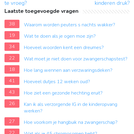
te vroeg?
kinderen druk?
Laatste toegevoegde vragen
38
Waarom worden peuters s nachts wakker?
19
Wat te doen als je ogen moe zijn?
34
Hoeveel woorden kent een dreumes?
22
Wat moet je niet doen voor zwangerschapstest?
18
Hoe lang wennen aan verzwaringsdeken?
41
Hoeveel dutjes 12 weken oud?
43
Hoe ziet een gezonde hechting eruit?
26
Kan ik als verzorgende IG in de kinderopvang
werken?
27
Hoe voorkom je hangbuik na zwangerschap?
22
Wat als je 45 chromosomen hebt?