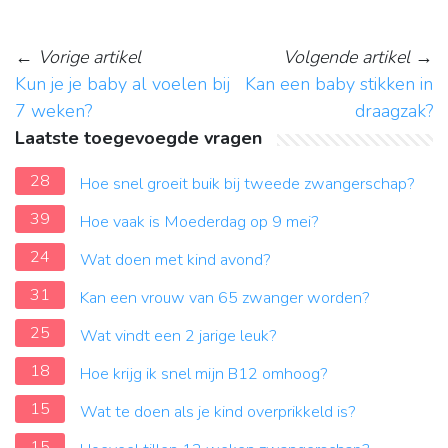
←
Vorige artikel
Volgende artikel
→
Kun je je baby al voelen bij
Kan een baby stikken in
7 weken?
draagzak?
Laatste toegevoegde vragen
28
Hoe snel groeit buik bij tweede zwangerschap?
39
Hoe vaak is Moederdag op 9 mei?
24
Wat doen met kind avond?
31
Kan een vrouw van 65 zwanger worden?
25
Wat vindt een 2 jarige leuk?
18
Hoe krijg ik snel mijn B12 omhoog?
15
Wat te doen als je kind overprikkeld is?
15