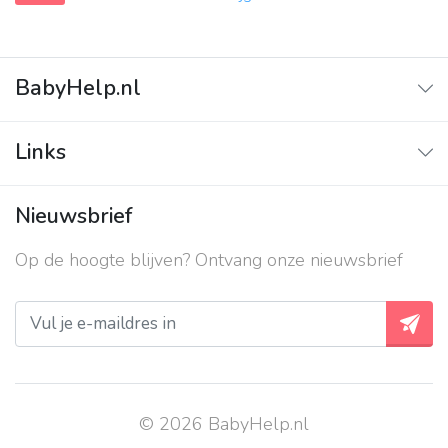
BabyHelp.nl
Home
Links
Vraag & Antwoord
Adverteren
Nieuwsbrief
Contact
Op de hoogte blijven? Ontvang onze nieuwsbrief
Over ons
Privacy beleid
© 2026 BabyHelp.nl