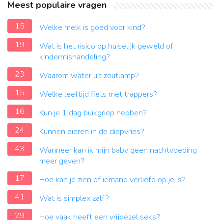
Meest populaire vragen
15
Welke melk is goed voor kind?
19
Wat is het risico op huiselijk geweld of
kindermishandeling?
23
Waarom water uit zoutlamp?
15
Welke leeftijd fiets met trappers?
16
Kun je 1 dag buikgriep hebben?
24
Kunnen eieren in de diepvries?
43
Wanneer kan ik mijn baby geen nachtvoeding
meer geven?
17
Hoe kan je zien of iemand verliefd op je is?
41
Wat is simplex zalf?
29
Hoe vaak heeft een vrijgezel seks?