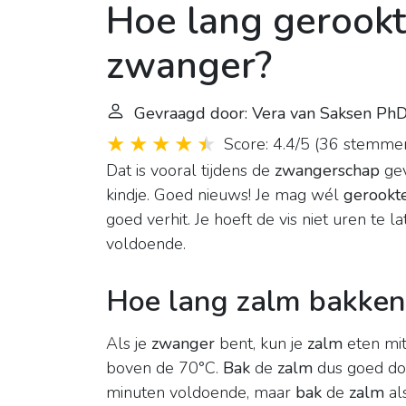
Hoe lang gerook
zwanger?
Gevraagd door: Vera van Saksen Ph
Score: 4.4/5
(
36 stemme
Dat is vooral tijdens de
zwangerschap
gev
kindje. Goed nieuws! Je mag wél
gerookt
goed verhit. Je hoeft de vis niet uren te 
voldoende.
Hoe lang zalm bakken 
Als je
zwanger
bent, kun je
zalm
eten mit
boven de 70°C.
Bak
de
zalm
dus goed do
minuten voldoende, maar
bak
de
zalm
al