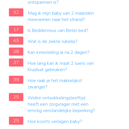
ontspannen is?
32
Mag ik mijn baby van 2 maanden
meenemen naar het strand?
17
Is Beddenreus van Beter bed?
45
Wat is de ziekte rubella?
38
Kan innesteling al na 2 dagen?
37
Hoe lang kan ik maat 2 luiers van
Kruidvat gebruiken?
39
Hoe raak je het makkelijkst
zwanger?
25
Welke ontwikkelingsleeftijd
heeft een zorgvrager met een
ernstig verstandelijke beperking?
25
Hoe koorts verlagen baby?