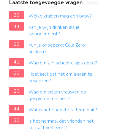
Laatste toegevoegde vragen
39
Welke kruiden mag een baby?
44
Kan je wijn drinken als je
zwanger bent?
23
Kun je onbeperkt Cola Zero
drinken?
41
Waarom zijn schoolreisjes goed?
22
Hoeveel kost het om eieren te
bevriezen?
20
Waarom vallen vrouwen op
gespierde mannen?
44
Wat is het hoogste N-term ooit?
30
Is het normaal dat vrienden het
contact verliezen?