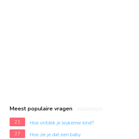
Meest populaire vragen
21
Hoe ontdek je leukemie kind?
27
Hoe zie je dat een baby