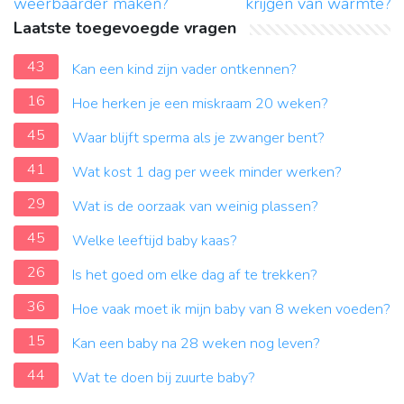
weerbaarder maken?
krijgen van warmte?
Laatste toegevoegde vragen
43
Kan een kind zijn vader ontkennen?
16
Hoe herken je een miskraam 20 weken?
45
Waar blijft sperma als je zwanger bent?
41
Wat kost 1 dag per week minder werken?
29
Wat is de oorzaak van weinig plassen?
45
Welke leeftijd baby kaas?
26
Is het goed om elke dag af te trekken?
36
Hoe vaak moet ik mijn baby van 8 weken voeden?
15
Kan een baby na 28 weken nog leven?
44
Wat te doen bij zuurte baby?