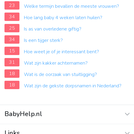
23
Welke termijn bevallen de meeste vrouwen?
34
Hoe lang baby 4 weken laten huilen?
25
Is as van overledene giftig?
34
Is een tijger sterk?
15
Hoe weet je of je interessant bent?
31
Wat zijn kakker achternamen?
18
Wat is de oorzaak van stuitligging?
18
Wat zijn de gekste dorpsnamen in Nederland?
BabyHelp.nl
Home
Links