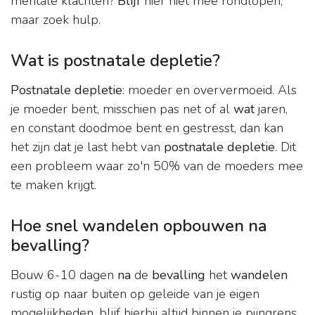
mentale klachten?
Blijf
hier niet mee rondlopen,
maar zoek hulp.
Wat is postnatale depletie?
Postnatale depletie
: moeder en oververmoeid. Als
je moeder bent, misschien pas net of al
wat
jaren,
en constant doodmoe bent en gestresst, dan kan
het zijn dat je last hebt van
postnatale depletie
. Dit
een probleem waar zo'n 50% van de moeders mee
te maken krijgt.
Hoe snel wandelen opbouwen na
bevalling?
Bouw 6-10 dagen
na
de
bevalling
het
wandelen
rustig op naar buiten op geleide van je eigen
mogelijkheden, blijf hierbij altijd binnen je pijngrens.