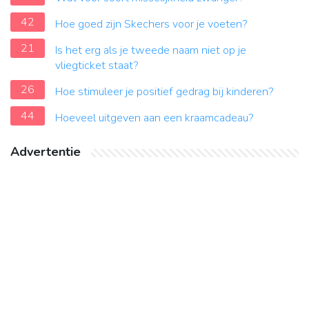
42
Hoe goed zijn Skechers voor je voeten?
21
Is het erg als je tweede naam niet op je
vliegticket staat?
26
Hoe stimuleer je positief gedrag bij kinderen?
44
Hoeveel uitgeven aan een kraamcadeau?
Advertentie