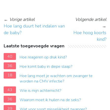
←
Vorige artikel
Volgende artikel
Hoe lang duurt het indalen van
→
de baby?
Hoe hoog koorts
kind?
Laatste toegevoegde vragen
40
Hoe reageren op druk kind?
36
Hoe komt baby in diepe slaap?
18
Hoe lang moet je wachten om zwanger te
worden na CMV infectie?
43
Wie is mijn achternicht?
36
Waarom moet ik huilen na de seks?
39
Wat voor soort misselijkheid zwanger?