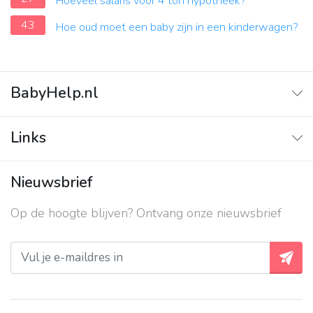
Hoeveel salaris voor 4 ton hypotheek?
43
Hoe oud moet een baby zijn in een kinderwagen?
BabyHelp.nl
Home
Links
Vraag & Antwoord
Adverteren
Nieuwsbrief
Contact
Op de hoogte blijven? Ontvang onze nieuwsbrief
Over ons
Privacy beleid