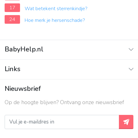
17
Wat betekent sterrenkindje?
24
Hoe merk je hersenschade?
BabyHelp.nl
Home
Links
Vraag & Antwoord
Adverteren
Nieuwsbrief
Contact
Op de hoogte blijven? Ontvang onze nieuwsbrief
Over ons
Privacy beleid