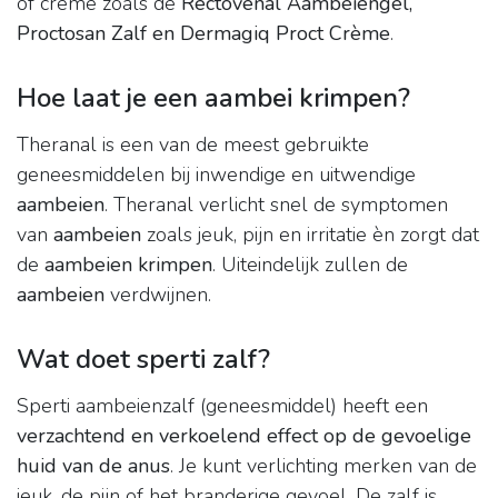
of crème zoals de
Rectovenal Aambeiengel,
Proctosan Zalf en Dermagiq Proct Crème
.
Hoe laat je een aambei krimpen?
Theranal is een van de meest gebruikte
geneesmiddelen bij inwendige en uitwendige
aambeien
. Theranal verlicht snel de symptomen
van
aambeien
zoals jeuk, pijn en irritatie èn zorgt dat
de
aambeien krimpen
. Uiteindelijk zullen de
aambeien
verdwijnen.
Wat doet sperti zalf?
Sperti aambeienzalf (geneesmiddel) heeft een
verzachtend en verkoelend effect op de gevoelige
huid van de anus
. Je kunt verlichting merken van de
jeuk, de pijn of het branderige gevoel. De zalf is