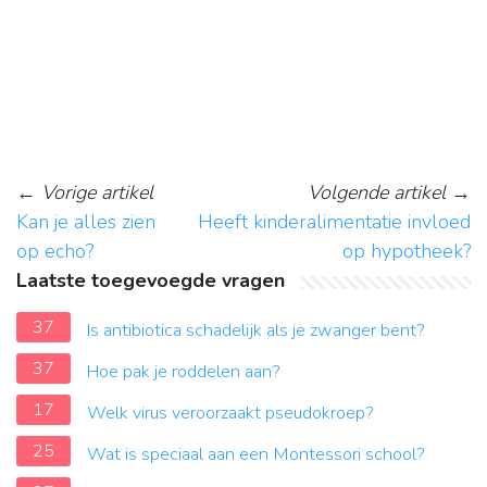
←
Vorige artikel
Volgende artikel
→
Kan je alles zien
Heeft kinderalimentatie invloed
op echo?
op hypotheek?
Laatste toegevoegde vragen
37
Is antibiotica schadelijk als je zwanger bent?
37
Hoe pak je roddelen aan?
17
Welk virus veroorzaakt pseudokroep?
25
Wat is speciaal aan een Montessori school?