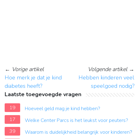
←
Vorige artikel
Volgende artikel
→
Hoe merk je dat je kind
Hebben kinderen veel
diabetes heeft?
speelgoed nodig?
Laatste toegevoegde vragen
19
Hoeveel geld mag je kind hebben?
17
Welke Center Parcs is het leukst voor peuters?
39
Waarom is duidelijkheid belangrijk voor kinderen?