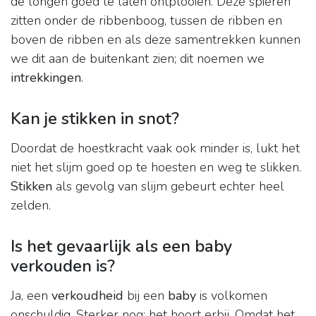
de longen goed te laten ontplooien. Deze spieren
zitten onder de ribbenboog, tussen de ribben en
boven de ribben en als deze samentrekken kunnen
we dit aan de buitenkant zien; dit noemen we
intrekkingen
.
Kan je stikken in snot?
Doordat de hoestkracht vaak ook minder is, lukt het
niet het slijm goed op te hoesten en weg te slikken.
Stikken
als gevolg van slijm gebeurt echter heel
zelden.
Is het gevaarlijk als een baby
verkouden is?
Ja, een
verkoudheid
bij een
baby
is volkomen
onschuldig. Sterker nog: het hoort erbij. Omdat het