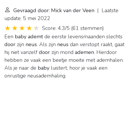
Gevraagd door: Mick van der Veen
| Laatste
update: 5 mei 2022
Score: 4.3/5
(
61 stemmen
)
Een
baby ademt
de eerste levensmaanden slechts
door
zijn
neus
. Als zijn
neus
dan verstopt raakt, gaat
hij niet vanzelf
door
zijn mond
ademen
. Hierdoor
hebben ze vaak een beetje moeite met ademhalen.
Als je naar de
baby
luistert, hoor je vaak een
onrustige neusademhaling.