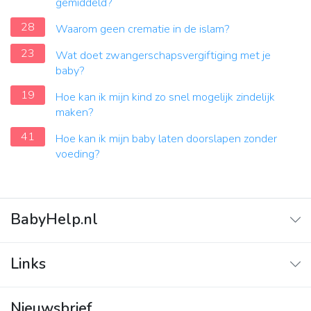
gemiddeld?
28
Waarom geen crematie in de islam?
23
Wat doet zwangerschapsvergiftiging met je
baby?
19
Hoe kan ik mijn kind zo snel mogelijk zindelijk
maken?
41
Hoe kan ik mijn baby laten doorslapen zonder
voeding?
BabyHelp.nl
Home
Links
Vraag & Antwoord
Adverteren
Nieuwsbrief