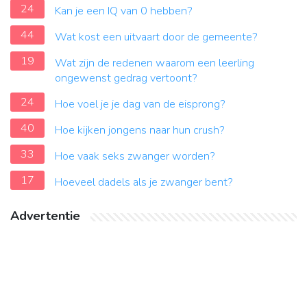
24
Kan je een IQ van 0 hebben?
44
Wat kost een uitvaart door de gemeente?
19
Wat zijn de redenen waarom een leerling
ongewenst gedrag vertoont?
24
Hoe voel je je dag van de eisprong?
40
Hoe kijken jongens naar hun crush?
33
Hoe vaak seks zwanger worden?
17
Hoeveel dadels als je zwanger bent?
Advertentie