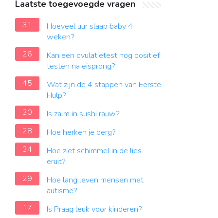
Laatste toegevoegde vragen
31
Hoeveel uur slaap baby 4
weken?
26
Kan een ovulatietest nog positief
testen na eisprong?
45
Wat zijn de 4 stappen van Eerste
Hulp?
30
Is zalm in sushi rauw?
28
Hoe herken je berg?
34
Hoe ziet schimmel in de lies
eruit?
29
Hoe lang leven mensen met
autisme?
17
Is Praag leuk voor kinderen?