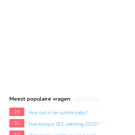
Meest populaire vragen
29
Hoe oud is de oudste baby?
30
Hoe hoog is ZEZ-uitkering 2023?
19