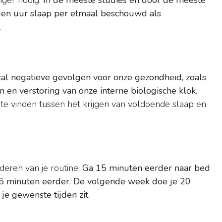
nger nodig.
In de meeste studies en door de meeste
gen uur slaap per etmaal beschouwd als
.
ntal negatieve gevolgen voor onze gezondheid, zoals
en verstoring van onze interne biologische klok
.
te vinden tussen het krijgen van voldoende slaap en
nderen van je routine.
Ga 15 minuten eerder naar bed
5 minuten eerder.
De volgende week doe je 20
 je gewenste tijden zit
.