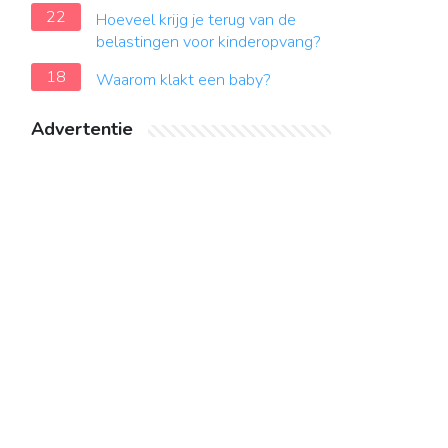
22
Hoeveel krijg je terug van de
belastingen voor kinderopvang?
18
Waarom klakt een baby?
Advertentie