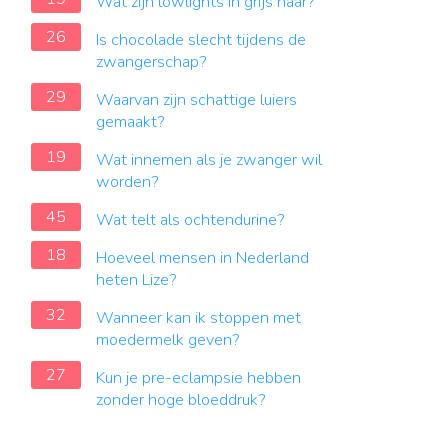
Wat zijn lowlights in grijs haar?
26
Is chocolade slecht tijdens de
zwangerschap?
29
Waarvan zijn schattige luiers
gemaakt?
19
Wat innemen als je zwanger wil
worden?
45
Wat telt als ochtendurine?
18
Hoeveel mensen in Nederland
heten Lize?
32
Wanneer kan ik stoppen met
moedermelk geven?
27
Kun je pre-eclampsie hebben
zonder hoge bloeddruk?