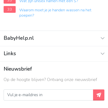
33
Wat zijn unisex namen met een S?
33
Waarom moet je je handen wassen na het
poepen?
BabyHelp.nl
Home
Links
Vraag & Antwoord
Adverteren
Nieuwsbrief
Contact
Op de hoogte blijven? Ontvang onze nieuwsbrief
Over ons
Privacy beleid