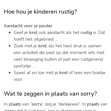
Hoe hou je kinderen rustig?
Aandacht voor je peuter
Geef je
kind
ook aandacht als het
rustig
is. Dat
hoeft niet uitgebreid. ...
Zoek met je
kind
, als het heel druk is, samen
een activiteit die past op dat moment: iets met
veel beweging buiten of juist een rustgevend
spelletje. ...
Speel af en toe met je
kind
of lees een boekje
voor.
Wat te zeggen in plaats van sorry?
In
plaats
van “
sorry
” zeg je “dankjewel”. In
plaats
van
“
sorry
dat ik laat ben” zeg je “dankjewel voor je