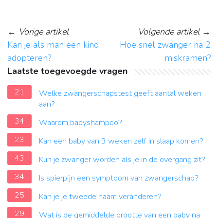
←
Vorige artikel
Volgende artikel
→
Kan je als man een kind
Hoe snel zwanger na 2
adopteren?
miskramen?
Laatste toegevoegde vragen
21
Welke zwangerschapstest geeft aantal weken
aan?
34
Waarom babyshampoo?
23
Kan een baby van 3 weken zelf in slaap komen?
43
Kun je zwanger worden als je in de overgang zit?
34
Is spierpijn een symptoom van zwangerschap?
25
Kan je je tweede naam veranderen?
29
Wat is de gemiddelde grootte van een baby na