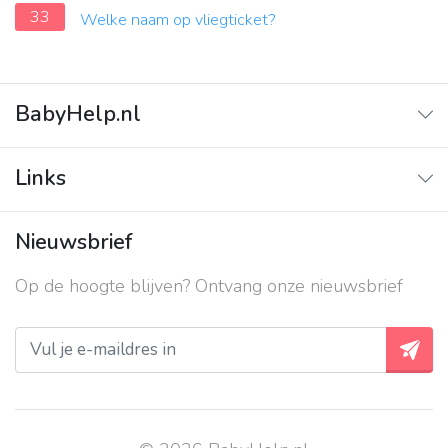
33
Welke naam op vliegticket?
BabyHelp.nl
Home
Links
Vraag & Antwoord
Adverteren
Nieuwsbrief
Contact
Op de hoogte blijven? Ontvang onze nieuwsbrief
Over ons
Privacy beleid