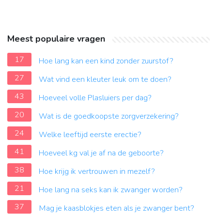
Meest populaire vragen
17
Hoe lang kan een kind zonder zuurstof?
27
Wat vind een kleuter leuk om te doen?
43
Hoeveel volle Plasluiers per dag?
20
Wat is de goedkoopste zorgverzekering?
24
Welke leeftijd eerste erectie?
41
Hoeveel kg val je af na de geboorte?
38
Hoe krijg ik vertrouwen in mezelf?
21
Hoe lang na seks kan ik zwanger worden?
37
Mag je kaasblokjes eten als je zwanger bent?