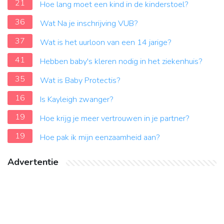
21
Hoe lang moet een kind in de kinderstoel?
36
Wat Na je inschrijving VUB?
37
Wat is het uurloon van een 14 jarige?
41
Hebben baby's kleren nodig in het ziekenhuis?
35
Wat is Baby Protectis?
16
Is Kayleigh zwanger?
19
Hoe krijg je meer vertrouwen in je partner?
19
Hoe pak ik mijn eenzaamheid aan?
Advertentie