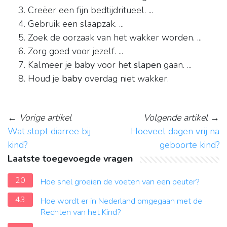
Creëer een fijn bedtijdritueel. ...
Gebruik een slaapzak. ...
Zoek de oorzaak van het wakker worden. ...
Zorg goed voor jezelf. ...
Kalmeer je
baby
voor het
slapen
gaan. ...
Houd je
baby
overdag niet wakker.
←
Vorige artikel
Volgende artikel
→
Wat stopt diarree bij
Hoeveel dagen vrij na
kind?
geboorte kind?
Laatste toegevoegde vragen
20
Hoe snel groeien de voeten van een peuter?
43
Hoe wordt er in Nederland omgegaan met de
Rechten van het Kind?