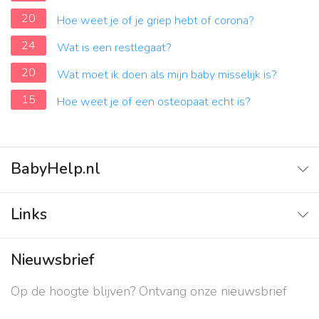
20
Hoe weet je of je griep hebt of corona?
24
Wat is een restlegaat?
20
Wat moet ik doen als mijn baby misselijk is?
15
Hoe weet je of een osteopaat echt is?
BabyHelp.nl
Home
Links
Vraag & Antwoord
Adverteren
Nieuwsbrief
Contact
Op de hoogte blijven? Ontvang onze nieuwsbrief
Over ons