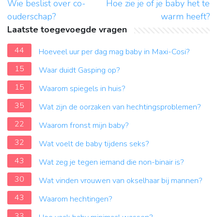
Wie beslist over co-
Hoe zie je of je baby het te
ouderschap?
warm heeft?
Laatste toegevoegde vragen
44
Hoeveel uur per dag mag baby in Maxi-Cosi?
15
Waar duidt Gasping op?
15
Waarom spiegels in huis?
35
Wat zijn de oorzaken van hechtingsproblemen?
22
Waarom fronst mijn baby?
32
Wat voelt de baby tijdens seks?
43
Wat zeg je tegen iemand die non-binair is?
30
Wat vinden vrouwen van okselhaar bij mannen?
43
Waarom hechtingen?
33