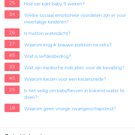
25
Hoe ver kijkt baby 5 weken?
34
Welke sociaal emotionele voordelen zijn er voor
meertalige kinderen?
26
Is molton waterdicht?
27
Waarom krijg ik blauwe plekken na seks?
45
Wat is liefdesbedrog?
33
Wat zijn medische indicaties voor de bevalling?
45
Waarom kiezen voor een keizersnede?
25
Is het veilig om babyflessen in kokend water te
doen?
18
Waarom geen vroege zwangerschapstest?