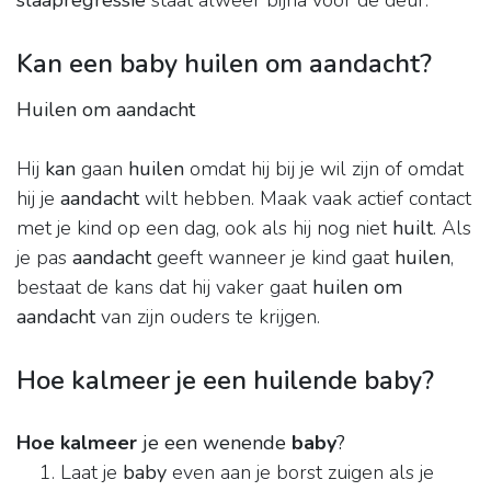
slaapregressie
staat alweer bijna voor de deur.
Kan een baby huilen om aandacht?
Huilen om aandacht
Hij
kan
gaan
huilen
omdat hij bij je wil zijn of omdat
hij je
aandacht
wilt hebben. Maak vaak actief contact
met je kind op een dag, ook als hij nog niet
huilt
. Als
je pas
aandacht
geeft wanneer je kind gaat
huilen
,
bestaat de kans dat hij vaker gaat
huilen om
aandacht
van zijn ouders te krijgen.
Hoe kalmeer je een huilende baby?
Hoe kalmeer
je een wenende
baby
?
Laat je
baby
even aan je borst zuigen als je