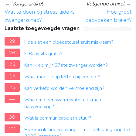
←
Vorige artikel
Volgende artikel
→
Wat te doen bij stress tijdens
Hoe groot
zwangerschap?
babydeken breien?
Laatste toegevoegde vragen
29
Hoe ziet een bloedstolsel eruit miskraam?
26
Is Babysits gratis?
25
Kan ik op mijn 37ste zwanger worden?
15
Waar moet je op letten bij een eot?
25
Kan verliefd worden vermoeiend zijn?
44
Waarom geen warm water uit kraan
babyvoeding?
30
Wat is communicatie structuur?
22
Hoe kan ik kinderopvang in mijn belastingaangifte