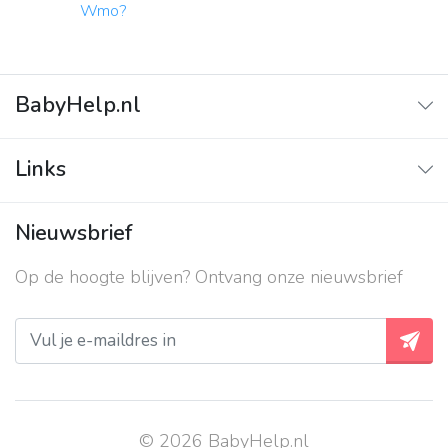
Wmo?
BabyHelp.nl
Home
Links
Vraag & Antwoord
Adverteren
Nieuwsbrief
Contact
Op de hoogte blijven? Ontvang onze nieuwsbrief
Over ons
Privacy beleid
© 2026 BabyHelp.nl