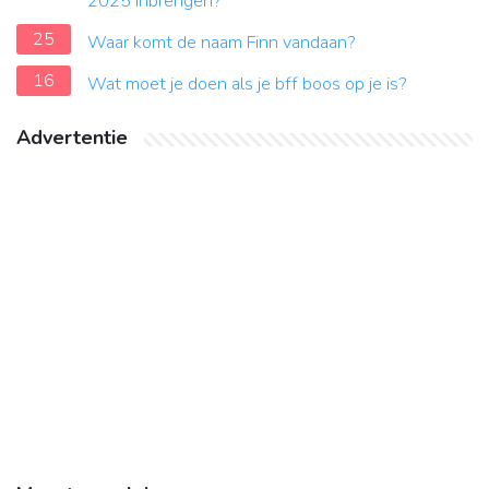
2025 inbrengen?
25
Waar komt de naam Finn vandaan?
16
Wat moet je doen als je bff boos op je is?
Advertentie