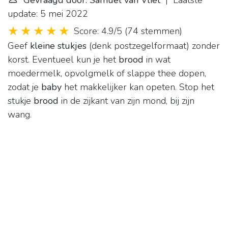
Gevraagd door: Samuel van Vliet
| Laatste
update: 5 mei 2022
Score: 4.9/5
(
74 stemmen
)
Geef
kleine stukjes
(denk postzegelformaat) zonder
korst. Eventueel kun je het
brood
in wat
moedermelk, opvolgmelk of slappe thee dopen,
zodat je
baby
het makkelijker kan opeten. Stop het
stukje
brood
in de zijkant van zijn mond, bij zijn
wang.