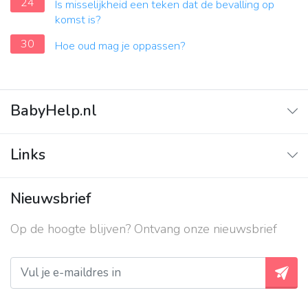
24
Is misselijkheid een teken dat de bevalling op
komst is?
30
Hoe oud mag je oppassen?
BabyHelp.nl
Home
Links
Vraag & Antwoord
Adverteren
Nieuwsbrief
Contact
Op de hoogte blijven? Ontvang onze nieuwsbrief
Over ons
Privacy beleid