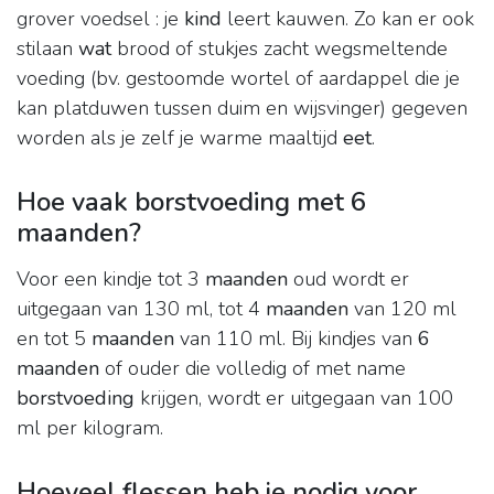
grover voedsel : je
kind
leert kauwen. Zo kan er ook
stilaan
wat
brood of stukjes zacht wegsmeltende
voeding (bv. gestoomde wortel of aardappel die je
kan platduwen tussen duim en wijsvinger) gegeven
worden als je zelf je warme maaltijd
eet
.
Hoe vaak borstvoeding met 6
maanden?
Voor een kindje tot 3
maanden
oud wordt er
uitgegaan van 130 ml, tot 4
maanden
van 120 ml
en tot 5
maanden
van 110 ml. Bij kindjes van
6
maanden
of ouder die volledig of met name
borstvoeding
krijgen, wordt er uitgegaan van 100
ml per kilogram.
Hoeveel flessen heb je nodig voor