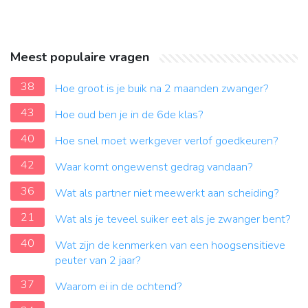
Meest populaire vragen
38
Hoe groot is je buik na 2 maanden zwanger?
43
Hoe oud ben je in de 6de klas?
40
Hoe snel moet werkgever verlof goedkeuren?
42
Waar komt ongewenst gedrag vandaan?
36
Wat als partner niet meewerkt aan scheiding?
21
Wat als je teveel suiker eet als je zwanger bent?
40
Wat zijn de kenmerken van een hoogsensitieve
peuter van 2 jaar?
37
Waarom ei in de ochtend?