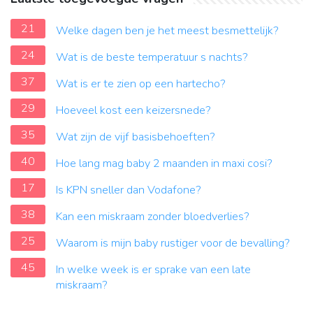
21
Welke dagen ben je het meest besmettelijk?
24
Wat is de beste temperatuur s nachts?
37
Wat is er te zien op een hartecho?
29
Hoeveel kost een keizersnede?
35
Wat zijn de vijf basisbehoeften?
40
Hoe lang mag baby 2 maanden in maxi cosi?
17
Is KPN sneller dan Vodafone?
38
Kan een miskraam zonder bloedverlies?
25
Waarom is mijn baby rustiger voor de bevalling?
45
In welke week is er sprake van een late
miskraam?