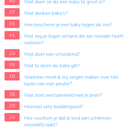
40
Wat doen ze als een baby te groot is?
37
Wat denken baby's?
35
Hoe bescherm je een baby tegen de zon?
41
Wat zeg je tegen iemand die zijn moeder heeft
verloren?
25
Wat doet een schoolkind?
45
Wat te doen als baby gilt?
16
Wanneer moet ik mij zorgen maken over het
lopen van mijn peuter?
36
Wat doet eenzaamheid met je brein?
29
Hoeveel sets beddengoed?
24
Hoe voorkom je dat je kind aan schermen
verslaafd raakt?