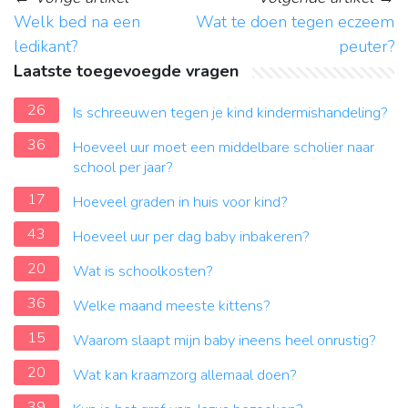
Welk bed na een
Wat te doen tegen eczeem
ledikant?
peuter?
Laatste toegevoegde vragen
26
Is schreeuwen tegen je kind kindermishandeling?
36
Hoeveel uur moet een middelbare scholier naar
school per jaar?
17
Hoeveel graden in huis voor kind?
43
Hoeveel uur per dag baby inbakeren?
20
Wat is schoolkosten?
36
Welke maand meeste kittens?
15
Waarom slaapt mijn baby ineens heel onrustig?
20
Wat kan kraamzorg allemaal doen?
39