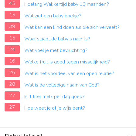
45
Hoelang Wakkertijd baby 10 maanden?
15
Wat ziet een baby boekje?
39
Wat kan een kind doen als die zich verveelt?
15
Waar slaapt de baby s nachts?
24
Wat voel je met bevruchting?
16
Welke fruit is goed tegen misselijkheid?
26
Wat is het voordeel van een open relatie?
28
Wat is de volledige naam van God?
27
Is 1 liter melk per dag goed?
27
Hoe weet je of je wijs bent?