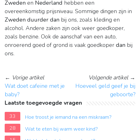
Zweden
en
Nederland
hebben een
overeenkomstig prijsniveau. Sommige dingen zijn in
Zweden duurder dan
bij ons, zoals kleding en
alcohol. Andere zaken zijn ook weer goedkoper,
zoals benzine. Ook de aanschaf van een auto,
onroerend goed of grond is vaak goedkoper
dan
bij
ons.
←
Vorige artikel
Volgende artikel
→
Wat doet cafeïne met je
Hoeveel geld geef je bij
baby?
geboorte?
Laatste toegevoegde vragen
33
Hoe troost je iemand na een miskraam?
28
Wat te eten bij warm weer kind?