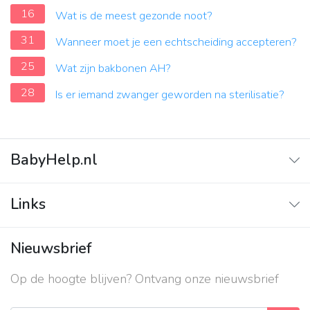
16
Wat is de meest gezonde noot?
31
Wanneer moet je een echtscheiding accepteren?
25
Wat zijn bakbonen AH?
28
Is er iemand zwanger geworden na sterilisatie?
BabyHelp.nl
Home
Links
Vraag & Antwoord
Adverteren
Nieuwsbrief
Contact
Op de hoogte blijven? Ontvang onze nieuwsbrief
Over ons
Privacy beleid