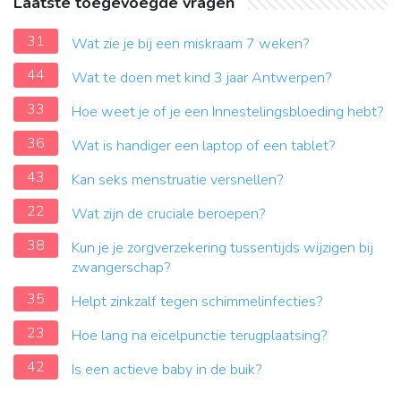
Laatste toegevoegde vragen
31
Wat zie je bij een miskraam 7 weken?
44
Wat te doen met kind 3 jaar Antwerpen?
33
Hoe weet je of je een Innestelingsbloeding hebt?
36
Wat is handiger een laptop of een tablet?
43
Kan seks menstruatie versnellen?
22
Wat zijn de cruciale beroepen?
38
Kun je je zorgverzekering tussentijds wijzigen bij
zwangerschap?
35
Helpt zinkzalf tegen schimmelinfecties?
23
Hoe lang na eicelpunctie terugplaatsing?
42
Is een actieve baby in de buik?