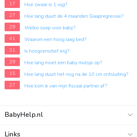
17
Hoe zwaar is 1 vijg?
27
Hoe lang duurt de 4 maanden Slaapregressie?
29
Welke soep voor baby?
41
Waarom een hoog laag bed?
31
Is hoogsensitief erg?
29
Hoe lang moet een baby mutsje op?
15
Hoe lang duurt het nog na de 10 cm ontsluiting?
27
Hoe kom ik van mijn fiscaal partner af?
BabyHelp.nl
Home
Links