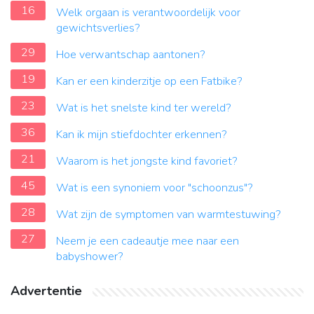
16
Welk orgaan is verantwoordelijk voor
gewichtsverlies?
29
Hoe verwantschap aantonen?
19
Kan er een kinderzitje op een Fatbike?
23
Wat is het snelste kind ter wereld?
36
Kan ik mijn stiefdochter erkennen?
21
Waarom is het jongste kind favoriet?
45
Wat is een synoniem voor "schoonzus"?
28
Wat zijn de symptomen van warmtestuwing?
27
Neem je een cadeautje mee naar een
babyshower?
Advertentie