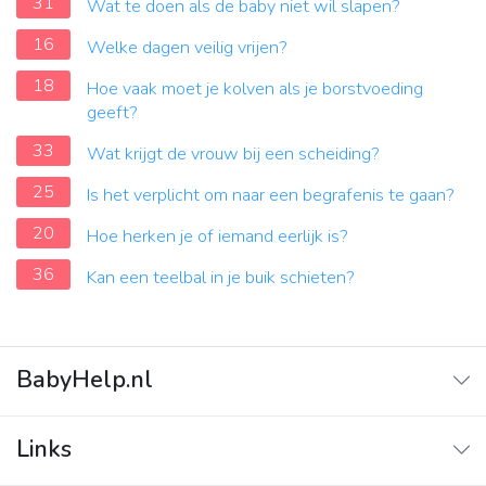
31
Wat te doen als de baby niet wil slapen?
16
Welke dagen veilig vrijen?
18
Hoe vaak moet je kolven als je borstvoeding
geeft?
33
Wat krijgt de vrouw bij een scheiding?
25
Is het verplicht om naar een begrafenis te gaan?
20
Hoe herken je of iemand eerlijk is?
36
Kan een teelbal in je buik schieten?
BabyHelp.nl
Home
Links
Vraag & Antwoord