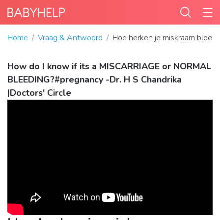
Home
Vraag & Antwoord
Hoe herken je miskraam bloed
How do I know if its a MISCARRIAGE or NORMAL
BLEEDING?#pregnancy -Dr. H S Chandrika
|Doctors' Circle