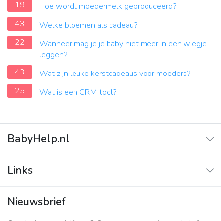
19
Hoe wordt moedermelk geproduceerd?
43
Welke bloemen als cadeau?
22
Wanneer mag je je baby niet meer in een wiegje
leggen?
43
Wat zijn leuke kerstcadeaus voor moeders?
25
Wat is een CRM tool?
BabyHelp.nl
Home
Links
Vraag & Antwoord
Adverteren
Nieuwsbrief
Contact