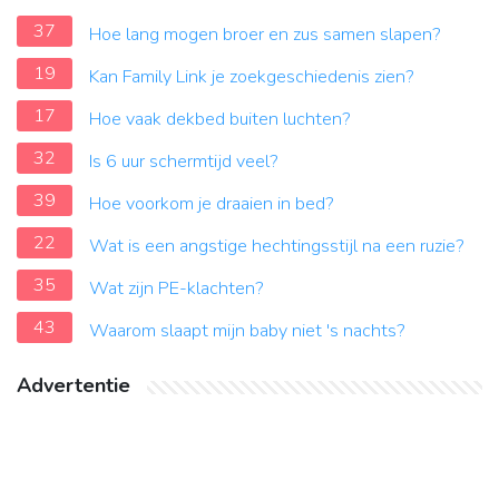
37
Hoe lang mogen broer en zus samen slapen?
19
Kan Family Link je zoekgeschiedenis zien?
17
Hoe vaak dekbed buiten luchten?
32
Is 6 uur schermtijd veel?
39
Hoe voorkom je draaien in bed?
22
Wat is een angstige hechtingsstijl na een ruzie?
35
Wat zijn PE-klachten?
43
Waarom slaapt mijn baby niet 's nachts?
Advertentie