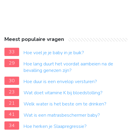
Meest populaire vragen
33
Hoe voel je je baby in je buik?
29
Hoe lang duurt het voordat aambeien na de
bevalling genezen zijn?
30
Hoe duur is een envelop versturen?
23
Wat doet vitamine K bij bloedstolling?
21
Welk water is het beste om te drinken?
41
Wat is een matrasbeschermer baby?
34
Hoe herken je Slaapregressie?