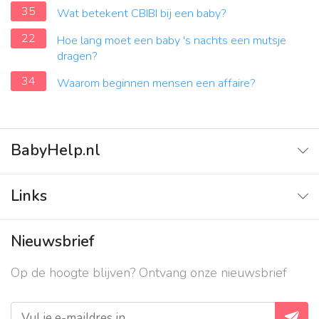
35
Wat betekent CBIBI bij een baby?
22
Hoe lang moet een baby 's nachts een mutsje
dragen?
34
Waarom beginnen mensen een affaire?
BabyHelp.nl
Home
Links
Vraag & Antwoord
Adverteren
Nieuwsbrief
Contact
Op de hoogte blijven? Ontvang onze nieuwsbrief
Over ons
Privacy beleid