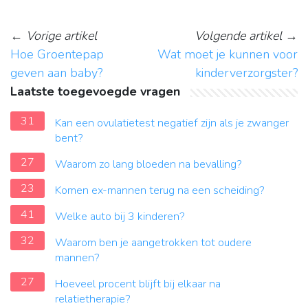
←
Vorige artikel
Volgende artikel
→
Hoe Groentepap
Wat moet je kunnen voor
geven aan baby?
kinderverzorgster?
Laatste toegevoegde vragen
31
Kan een ovulatietest negatief zijn als je zwanger
bent?
27
Waarom zo lang bloeden na bevalling?
23
Komen ex-mannen terug na een scheiding?
41
Welke auto bij 3 kinderen?
32
Waarom ben je aangetrokken tot oudere
mannen?
27
Hoeveel procent blijft bij elkaar na
relatietherapie?