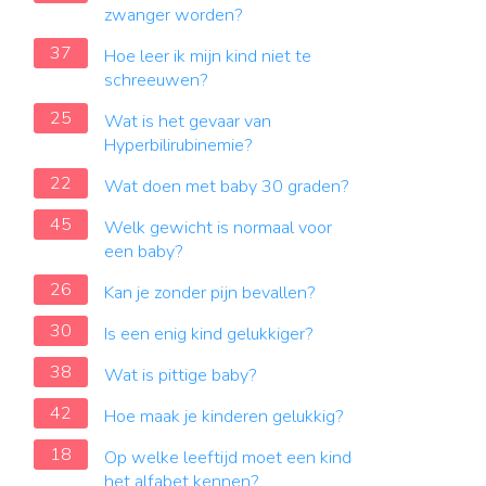
zwanger worden?
37
Hoe leer ik mijn kind niet te
schreeuwen?
25
Wat is het gevaar van
Hyperbilirubinemie?
22
Wat doen met baby 30 graden?
45
Welk gewicht is normaal voor
een baby?
26
Kan je zonder pijn bevallen?
30
Is een enig kind gelukkiger?
38
Wat is pittige baby?
42
Hoe maak je kinderen gelukkig?
18
Op welke leeftijd moet een kind
het alfabet kennen?