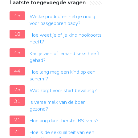
Laatste toegevoegde vragen
45
Welke producten heb je nodig
voor pasgeboren baby?
18
Hoe weet je of je kind hooikoorts
heeft?
45
Kan je zien of iemand seks heeft
gehad?
44
Hoe lang mag een kind op een
scherm?
25
Wat zorgt voor start bevalling?
31
Is verse melk van de boer
gezond?
21
Hoelang duurt herstel RS-virus?
21
Hoe is de seksualiteit van een