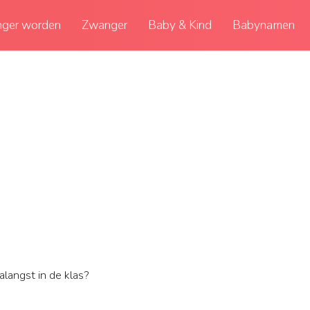
ger worden
Zwanger
Baby & Kind
Babynamen
alangst in de klas?