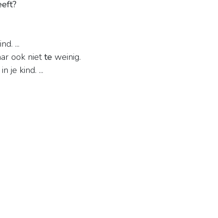
eft?
d. ...
aar ook niet
te
weinig.
je kind. ...