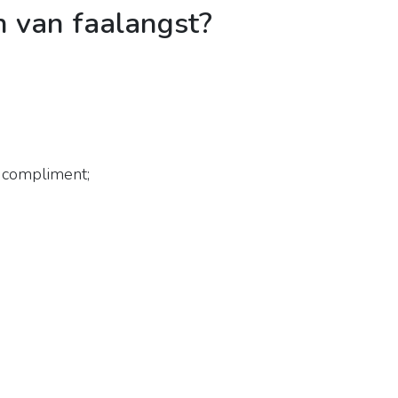
n van faalangst?
 compliment;