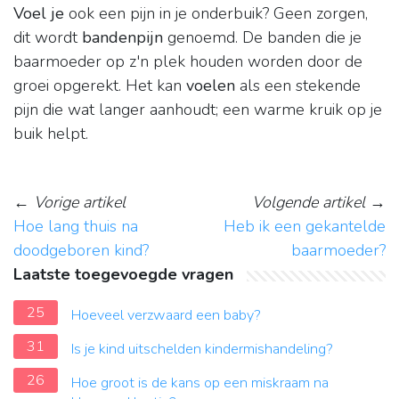
Voel je
ook een pijn in je onderbuik? Geen zorgen,
dit wordt
bandenpijn
genoemd. De banden die je
baarmoeder op z'n plek houden worden door de
groei opgerekt. Het kan
voelen
als een stekende
pijn die wat langer aanhoudt; een warme kruik op je
buik helpt.
←
Vorige artikel
Volgende artikel
→
Hoe lang thuis na
Heb ik een gekantelde
doodgeboren kind?
baarmoeder?
Laatste toegevoegde vragen
25
Hoeveel verzwaard een baby?
31
Is je kind uitschelden kindermishandeling?
26
Hoe groot is de kans op een miskraam na