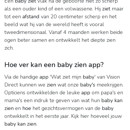
Een
baby ziet
vlak na de geboorte niet zo scherp
als een ouder kind of een volwassene. Hij
ziet
maar
tot een
afstand
van 20 centimeter scherp en het
beeld wat hij van de wereld heeft is vooral
tweedimensionaal. Vanaf 4 maanden werken beide
ogen beter samen en ontwikkelt het diepte zien
zich.
Hoe ver kan een baby zien app?
Via de handige
app
'Wat ziet mijn
baby
' van Vision
Direct kunnen we
zien
wat onze
baby's
meekrijgen.
Opticiens ontwikkelden de leuke
app
om papa's en
mama's een indruk te geven van wat hun
baby kan
zien
en
hoe
het gezichtsvermogen van de
baby
ontwikkelt in het eerste jaar. Kijk hier hoeveel jouw
baby kan zien
.