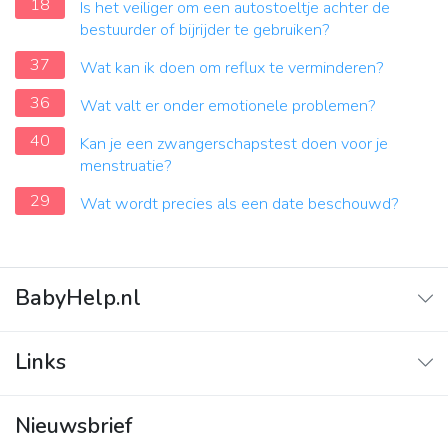
18
Is het veiliger om een autostoeltje achter de
bestuurder of bijrijder te gebruiken?
37
Wat kan ik doen om reflux te verminderen?
36
Wat valt er onder emotionele problemen?
40
Kan je een zwangerschapstest doen voor je
menstruatie?
29
Wat wordt precies als een date beschouwd?
BabyHelp.nl
Home
Links
Vraag & Antwoord
Adverteren
Nieuwsbrief
Contact