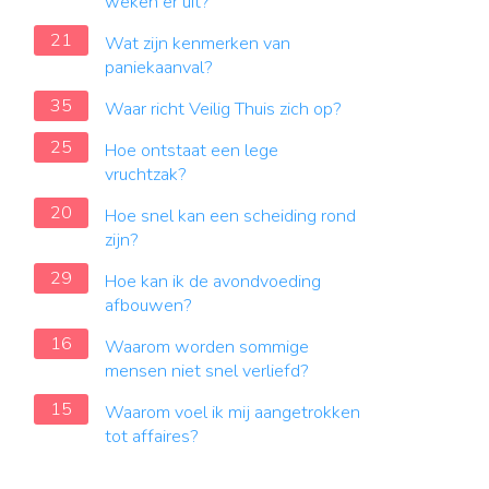
weken er uit?
21
Wat zijn kenmerken van
paniekaanval?
35
Waar richt Veilig Thuis zich op?
25
Hoe ontstaat een lege
vruchtzak?
20
Hoe snel kan een scheiding rond
zijn?
29
Hoe kan ik de avondvoeding
afbouwen?
16
Waarom worden sommige
mensen niet snel verliefd?
15
Waarom voel ik mij aangetrokken
tot affaires?