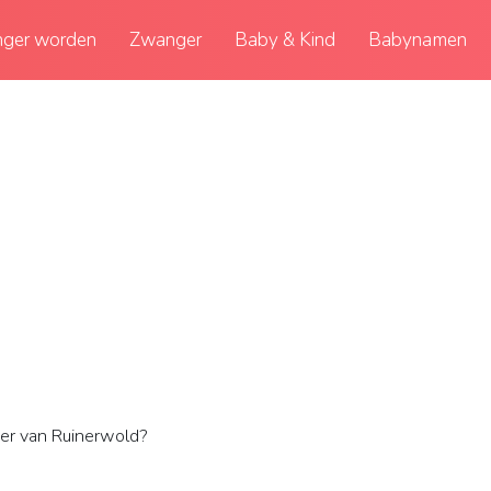
ger worden
Zwanger
Baby & Kind
Babynamen
er van Ruinerwold?