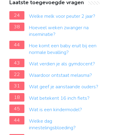
Laatste toegevoegde vragen
24
Welke melk voor peuter 2 jaar?
38
Hoeveel weken zwanger na
inseminatie?
44
Hoe komt een baby eruit bij een
normale bevalling?
43
Wat verdien je als gymdocent?
22
Waardoor ontstaat melasma?
31
Wat geef je aanstaande ouders?
18
Wat betekent 16 inch fiets?
45
Wat is een kindermodel?
44
Welke dag
innestelingsbloeding?