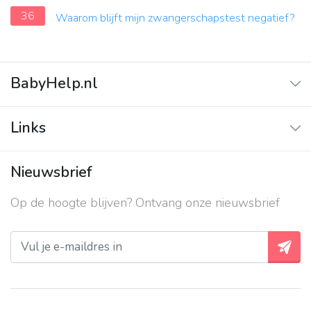
36
Waarom blijft mijn zwangerschapstest negatief?
BabyHelp.nl
Home
Links
Vraag & Antwoord
Adverteren
Nieuwsbrief
Contact
Op de hoogte blijven? Ontvang onze nieuwsbrief
Over ons
Privacy beleid