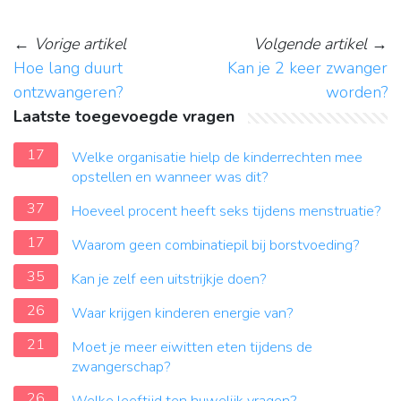
←
Vorige artikel
Volgende artikel
→
Hoe lang duurt
Kan je 2 keer zwanger
ontzwangeren?
worden?
Laatste toegevoegde vragen
17
Welke organisatie hielp de kinderrechten mee
opstellen en wanneer was dit?
37
Hoeveel procent heeft seks tijdens menstruatie?
17
Waarom geen combinatiepil bij borstvoeding?
35
Kan je zelf een uitstrijkje doen?
26
Waar krijgen kinderen energie van?
21
Moet je meer eiwitten eten tijdens de
zwangerschap?
26