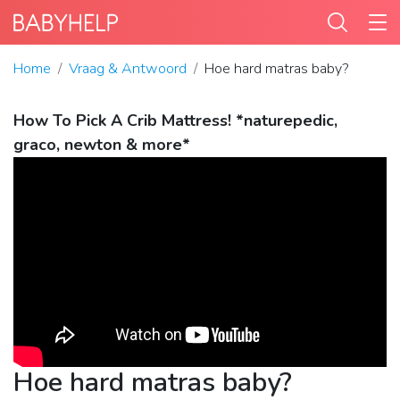
Home
Vraag & Antwoord
Hoe hard matras baby?
How To Pick A Crib Mattress! *naturepedic,
graco, newton & more*
Hoe hard matras baby?