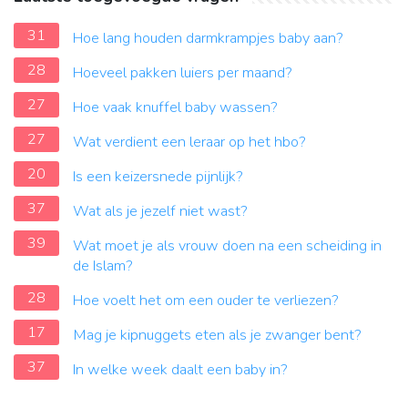
31
Hoe lang houden darmkrampjes baby aan?
28
Hoeveel pakken luiers per maand?
27
Hoe vaak knuffel baby wassen?
27
Wat verdient een leraar op het hbo?
20
Is een keizersnede pijnlijk?
37
Wat als je jezelf niet wast?
39
Wat moet je als vrouw doen na een scheiding in
de Islam?
28
Hoe voelt het om een ouder te verliezen?
17
Mag je kipnuggets eten als je zwanger bent?
37
In welke week daalt een baby in?