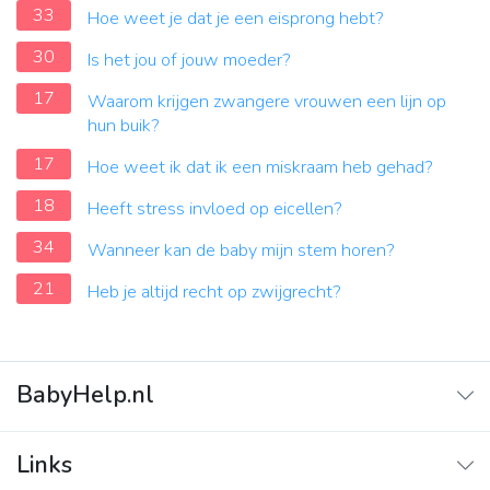
33
Hoe weet je dat je een eisprong hebt?
30
Is het jou of jouw moeder?
17
Waarom krijgen zwangere vrouwen een lijn op
hun buik?
17
Hoe weet ik dat ik een miskraam heb gehad?
18
Heeft stress invloed op eicellen?
34
Wanneer kan de baby mijn stem horen?
21
Heb je altijd recht op zwijgrecht?
BabyHelp.nl
Home
Links
Vraag & Antwoord