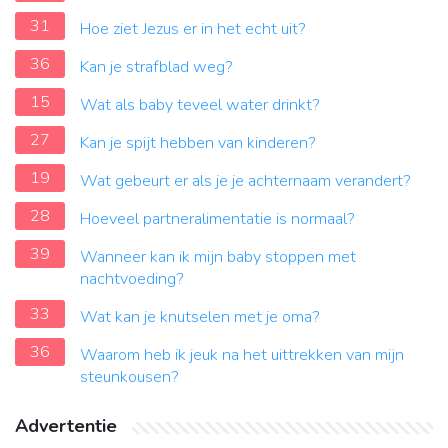
31
Hoe ziet Jezus er in het echt uit?
36
Kan je strafblad weg?
15
Wat als baby teveel water drinkt?
27
Kan je spijt hebben van kinderen?
19
Wat gebeurt er als je je achternaam verandert?
28
Hoeveel partneralimentatie is normaal?
39
Wanneer kan ik mijn baby stoppen met
nachtvoeding?
33
Wat kan je knutselen met je oma?
36
Waarom heb ik jeuk na het uittrekken van mijn
steunkousen?
Advertentie