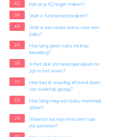
42
Kan je je IQ hoger maken?
36
Wat is functioneel braken?
45
Wat is een leuke wens voor een
baby?
24
Hoe lang geen seks na knip
bevalling?
38
Is het oké om helemaal alleen te
zijn in het leven?
31
Hoe kan ik vrijwillig afstand doen
van ouderlijk gezag?
23
Hoe lang mag een baby maximaal
zitten?
20
Waarom wil mijn kind niet naar
mij luisteren?
45