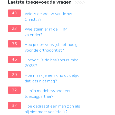
Laatste toegevoegde vragen
43
Wie is de vrouw van Jezus
Christus?
23
Wie staan er in de FHM
kalender?
35
Heb je een verwijsbrief nodig
voor de orthodontist?
45
Hoeveel is de basisbeurs mbo
2023?
20
Hoe maak je een kind duidelijk
dat iets niet mag?
32
Is mijn medebewoner een
toeslagpartner?
37
Hoe gedraagt ​​een man zich als
hij niet meer verliefd is?