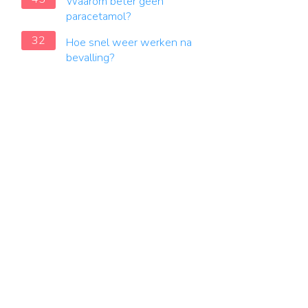
Waarom beter geen
paracetamol?
32
Hoe snel weer werken na
bevalling?