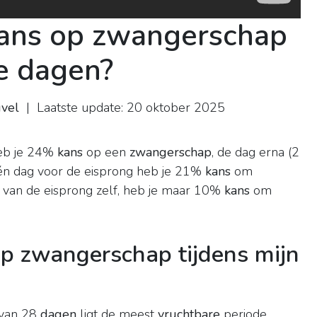
kans op zwangerschap
re dagen?
uvel
| Laatste update: 20 oktober 2025
)
heb je 24%
kans
op een
zwangerschap
, de dag erna (2
één dag voor de eisprong heb je 21%
kans
om
g van de eisprong zelf, heb je maar 10%
kans
om
op zwangerschap tijdens mijn
 van 28
dagen
ligt de meest
vruchtbare
periode